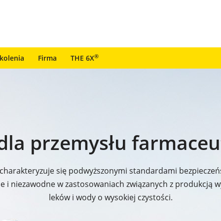
®
zkolenia
Firma
THE 6X
 dla przemysłu farmace
harakteryzuje się podwyższonymi standardami bezpieczeństw
zne i niezawodne w zastosowaniach związanych z produkcją
leków i wody o wysokiej czystości.