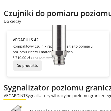
Czujniki do pomiaru poziom
Do cieczy
VEGAPULS 42
Kompaktowy czujnik radarowy ciągłego pomiaru
poziomu cieczy i materiałów sypkich
5,710.00 zł
Cena podstawowa
Do produktu
Sygnalizator poziomu granic
VEGAPOINT
Sygnalizatory wibracyjne poziomu graniczneg