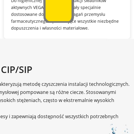
Do higienicznej i sterylnej produkcji składników
aktywnych VEGA oferuje materiały specjalnie
dostosowane do wysokich wymagań przemysłu
farmaceutycznego – posiadające wszystkie niezbędne
dopuszczenia i własności materiałowe.
CIP/SIP
harakteryzują metodę czyszczenia instalacji technologicznych.
rzemysłowej pompowane są różne ciecze. Stosowanymi
ysokich stężeniach, często w ekstremalnie wysokich
cesy i zapewniają dostępność wszystkich potrzebnych