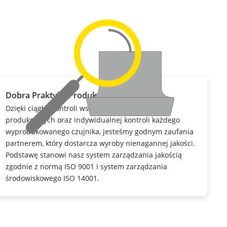
Dobra Praktyka Produkcyjna
Dzięki ciągłej kontroli wszystkich procesów
produkcyjnych oraz indywidualnej kontroli każdego
wyprodukowanego czujnika, jesteśmy godnym zaufania
partnerem, który dostarcza wyroby nienagannej jakości.
Podstawę stanowi nasz system zarządzania jakością
zgodnie z normą ISO 9001 i system zarządzania
środowiskowego ISO 14001.