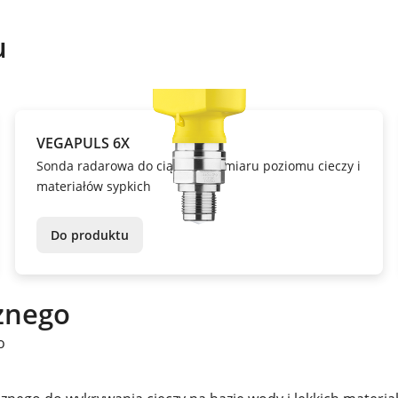
u
VEGAPULS 6X
Sonda radarowa do ciągłego pomiaru poziomu cieczy i
materiałów sypkich
Do produktu
znego
o