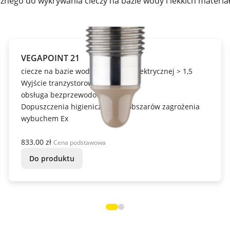
nego do wykrywania cieczy na bazie wody i lekkich materia
VEGAPOINT 21
ciecze na bazie wody od stałej dielektrycznej > 1,5
Wyjście tranzystorowe, IO-Link,
obsługa bezprzewodowa,
Dopuszczenia higieniczne i do obszarów zagrożenia
wybuchem Ex
833.00 zł
Cena podstawowa
Do produktu