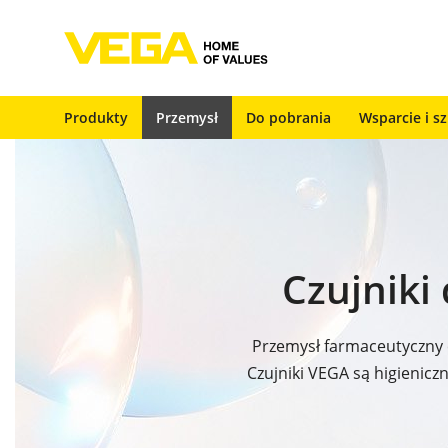
Produkty
Przemysł
Do pobrania
Wsparcie i s
Czujniki
Przemysł farmaceutyczny c
Czujniki VEGA są higienic