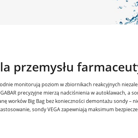
la przemysłu farmaceu
dnie monitorują poziom w zbiornikach reakcyjnych niezależ
VEGABAR precyzyjne mierzą nadciśnienia w autoklawach, a
nę worków Big Bag bez konieczności demontażu sondy – nie
 zastosowanie, sondy VEGA zapewniają maksimum bezpieczeń