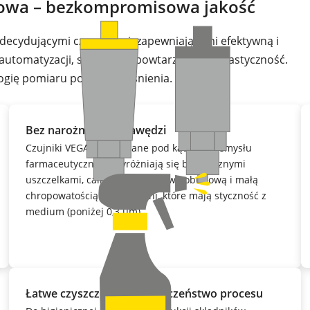
owa – bezkompromisowa jakość
ecydującymi czynnikami, zapewniającymi efektywną i
tomatyzacji, są higiena, powtarzalność i elastyczność.
gię pomiaru poziomu i ciśnienia.
Bez narożników i krawędzi
Czujniki VEGA opracowane pod kątem przemysłu
farmaceutycznego wyróżniają się bezpiecznymi
uszczelkami, całkowicie metalową obudową i małą
chropowatością powierzchni, które mają styczność z
medium (poniżej 0,3 µm).
Łatwe czyszczenie – bezpieczeństwo procesu