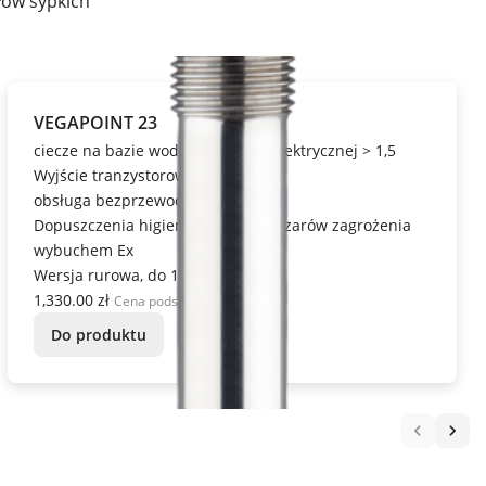
łów sypkich
VEGAPOINT 23
ciecze na bazie wody od stałej dielektrycznej > 1,5
Wyjście tranzystorowe, IO-Link,
obsługa bezprzewodowa,
Dopuszczenia higieniczne i do obszarów zagrożenia
wybuchem Ex
Wersja rurowa, do 1 m
1,330.00 zł
Cena podstawowa
Do produktu