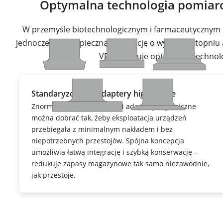
Optymalna technologia pomiar
W przemyśle biotechnologicznym i farmaceutycznym d
jednocześnie bezpieczną produkcję o wysokim stopniu au
VEGA oferuje optymalną technolo
Standaryzowane adaptery higieniczne
Znormalizowane przyłącza i adaptery higieniczne
można dobrać tak, żeby eksploatacja urządzeń
przebiegała z minimalnym nakładem i bez
niepotrzebnych przestojów. Spójna koncepcja
umożliwia łatwą integrację i szybką konserwację –
redukuje zapasy magazynowe tak samo niezawodnie,
jak przestoje.