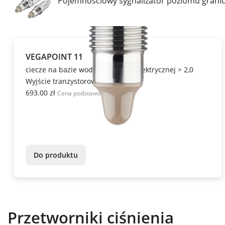
Pojemnościowy sygnalizator poziomu granicz
VEGAPOINT 11
ciecze na bazie wody od stałej dielektrycznej > 2,0
Wyjście tranzystorowe
693.00 zł
Cena podstawowa
Do produktu
Przetworniki ciśnienia