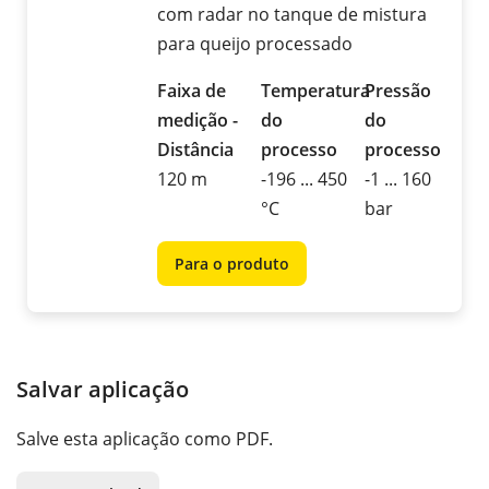
com radar no tanque de mistura
para queijo processado
Faixa de
Temperatura
Pressão
medição -
do
do
Distância
processo
processo
120 m
-196 ... 450
-1 ... 160
°C
bar
Para o produto
Salvar aplicação
Salve esta aplicação como PDF.