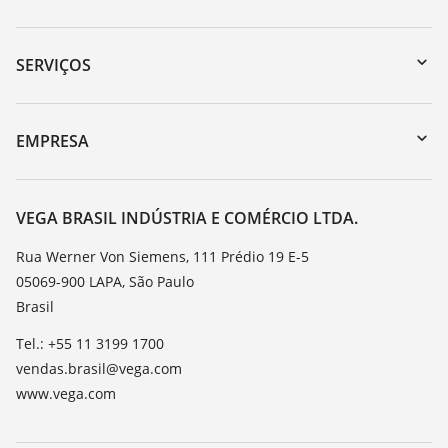
Downloads
Busca por número de série
SERVIÇOS
myVEGA
Retorno do dispositivo
DTM Collection/PACTware
Suporte
EMPRESA
Busca
Lista de resistência
Sobre a VEGA
Constantes dielétricas
Contato
VEGA BRASIL INDÚSTRIA E COMÉRCIO LTDA.
TeamViewer
Noticias
Rua Werner Von Siemens, 111 Prédio 19 E-5
05069-900 LAPA, São Paulo
Imprensa
Brasil
Blog
Tel.: +55 11 3199 1700
vendas.brasil@vega.com
www.vega.com