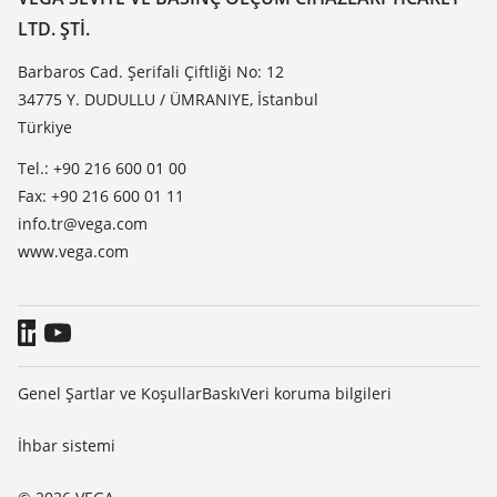
Dielektrisite listesi
LTD. ŞTI.
Haber makaleleri
TeamViewer
Basin
Barbaros Cad. Şerifali Çiftliği No: 12
34775 Y. DUDULLU / ÜMRANIYE, İstanbul
Blog
Türkiye
Tel.: +90 216 600 01 00
Fax: +90 216 600 01 11
info.tr@vega.com
www.vega.com
Genel Şartlar ve Koşullar
Baskı
Veri koruma bilgileri
İhbar sistemi