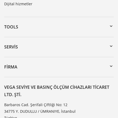
Dijital hizmetler
TOOLS
Download’lar
Seri numarası girerek cihaz arama
SERVIS
myVEGA
Cihazının geri gönderimi
DTM Collection/PACTware
Seminerler
FIRMA
Arama
Servis
VEGA hakkında
Dirençlilik listesi
Iletisim
VEGA SEVIYE VE BASINÇ ÖLÇÜM CIHAZLARI TICARET
Dielektrisite listesi
LTD. ŞTI.
Haber makaleleri
TeamViewer
Basin
Barbaros Cad. Şerifali Çiftliği No: 12
34775 Y. DUDULLU / ÜMRANIYE, İstanbul
Blog
Türkiye