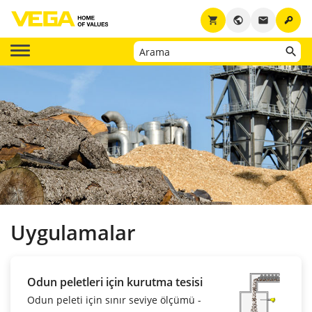
key
shopping_cart
public
email
Uygulamalar
Odun peletleri için kurutma tesisi
Odun peleti için sınır seviye ölçümü -