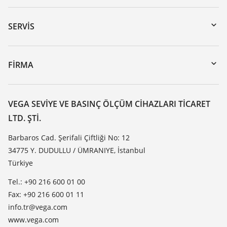
Download’lar
Seri numarası girerek cihaz arama
SERVIS
myVEGA
Cihazının geri gönderimi
DTM Collection/PACTware
Seminerler
FIRMA
Arama
Servis
VEGA hakkında
Dirençlilik listesi
Iletisim
VEGA SEVIYE VE BASINÇ ÖLÇÜM CIHAZLARI TICARET
Dielektrisite listesi
LTD. ŞTI.
Haber makaleleri
TeamViewer
Basin
Barbaros Cad. Şerifali Çiftliği No: 12
34775 Y. DUDULLU / ÜMRANIYE, İstanbul
Blog
Türkiye
Tel.: +90 216 600 01 00
Fax: +90 216 600 01 11
info.tr@vega.com
www.vega.com