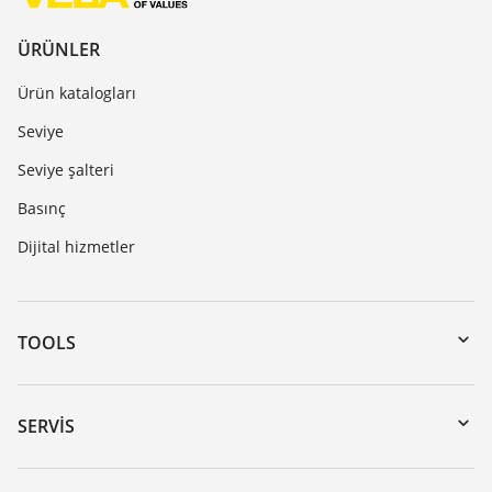
ÜRÜNLER
Ürün katalogları
Seviye
Seviye şalteri
Basınç
Dijital hizmetler
TOOLS
Download’lar
Seri numarası girerek cihaz arama
SERVIS
myVEGA
Cihazının geri gönderimi