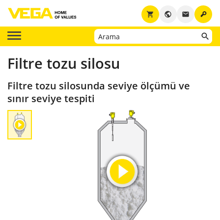
key
shopping_cart
public
email
Filtre tozu silosu
Filtre tozu silosunda seviye ölçümü ve
sınır seviye tespiti