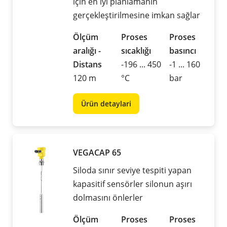
için en iyi planlamanın
gerçekleştirilmesine imkan sağlar
Ölçüm
Proses
Proses
aralığı -
sıcaklığı
basıncı
Distans
-196 ... 450
-1 ... 160
120 m
°C
bar
Ürün detaylari
VEGACAP 65
Siloda sınır seviye tespiti yapan
kapasitif sensörler silonun aşırı
dolmasını önlerler
Ölçüm
Proses
Proses