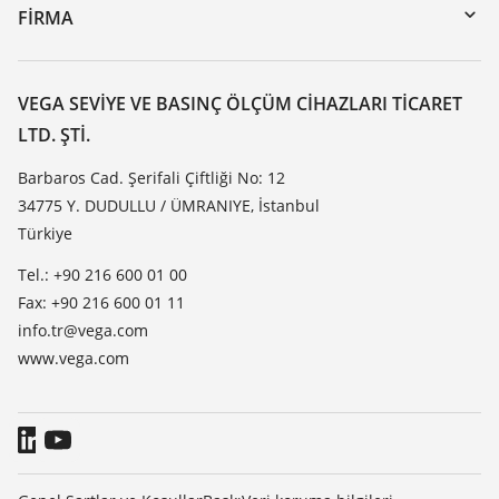
DTM Collection/PACTware
Seminerler
FIRMA
Arama
Servis
VEGA hakkında
Dirençlilik listesi
Iletisim
VEGA SEVIYE VE BASINÇ ÖLÇÜM CIHAZLARI TICARET
Dielektrisite listesi
LTD. ŞTI.
Haber makaleleri
TeamViewer
Basin
Barbaros Cad. Şerifali Çiftliği No: 12
34775 Y. DUDULLU / ÜMRANIYE, İstanbul
Blog
Türkiye
Tel.: +90 216 600 01 00
Fax: +90 216 600 01 11
info.tr@vega.com
www.vega.com