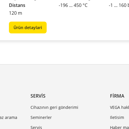
Distans
-196 ... 450 °C
-1 ... 160
120 m
Ürün detaylari
SERVIS
FIRMA
Cihazının geri gönderimi
VEGA hak
haz arama
Seminerler
Iletisim
Servis
Haber mak