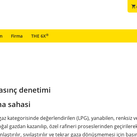
shopping_cart
®
im
Firma
THE 6X
asınç denetimi
a sahasi
gaz kategorisinde değerlendirilen (LPG), yanabilen, renksiz 
oğal gazdan kazanılıp, özel rafineri proseslerinden geçirilerek
aştırılır, sıvılaştırılır ve tekrar gaza dönüşmemesi için bası