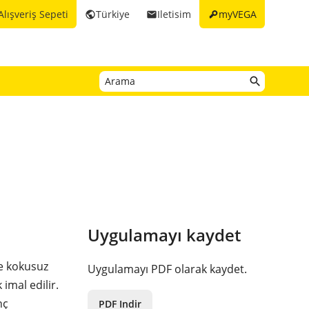
key
Alışveriş Sepeti
Türkiye
Iletisim
myVEGA
public
email
Uygulamayı kaydet
ve kokusuz
Uygulamayı PDF olarak kaydet.
 imal edilir.
nç
PDF Indir