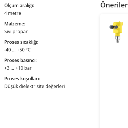
Önerilen
Ölçüm aralığı:
4 metre
Malzeme:
Sıvı propan
Proses sıcaklığı:
-40 … +50 °C
Proses basıncı:
+3 … +10 bar
Proses koşulları:
Düşük dielektrisite değerleri