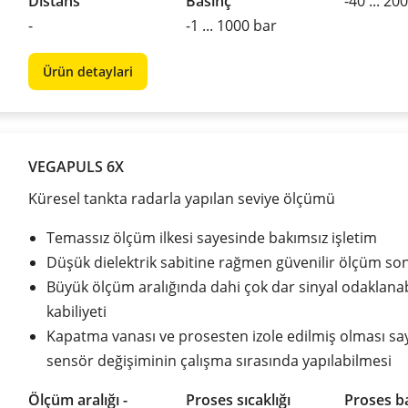
Distans
Basınç
-40 ... 20
-
-1 ... 1000 bar
Ürün detaylari
VEGAPULS 6X
Küresel tankta radarla yapılan seviye ölçümü
Temassız ölçüm ilkesi sayesinde bakımsız işletim
Düşük dielektrik sabitine rağmen güvenilir ölçüm son
Büyük ölçüm aralığında dahi çok dar sinyal odaklana
kabiliyeti
Kapatma vanası ve prosesten izole edilmiş olması sa
sensör değişiminin çalışma sırasında yapılabilmesi
Ölçüm aralığı -
Proses sıcaklığı
Proses ba