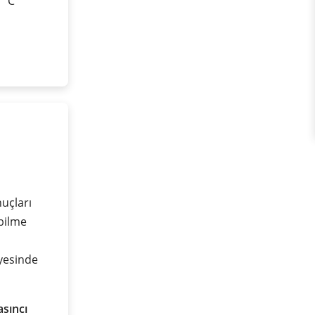
0 °C
uçları
bilme
yesinde
sıncı