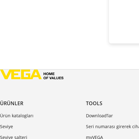
ÜRÜNLER
TOOLS
Ürün katalogları
Download’lar
Seviye
Seri numarası girerek ci
Seviye şalteri
myVEGA