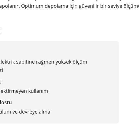
epolanır. Optimum depolama için güvenilir bir seviye ölçüm
i
lektrik sabitine rağmen yüksek ölçüm
ti
k
rektirmeyen kullanım
 dostu
ulum ve devreye alma