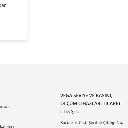
 bar
VEGA SEVIYE VE BASINÇ
ÖLÇÜM CIHAZLARI TICARET
kında
LTD. ŞTI.
Barbaros Cad. Şerifali Çiftliği No:
aleleri