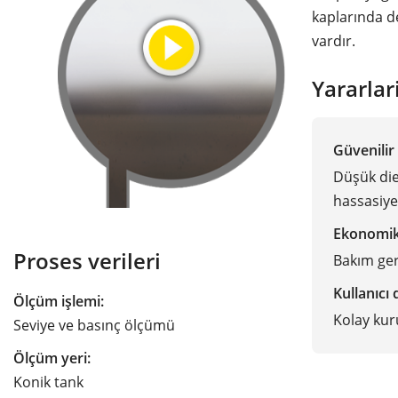
kaplarında d
vardır.
Yararlar
Güvenilir
Düşük die
hassasiye
Ekonomi
Proses verileri
Bakım ge
Kullanıcı
Ölçüm işlemi:
Kolay kur
Seviye ve basınç ölçümü
Ölçüm yeri:
Konik tank