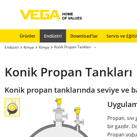
Ürünler
Endüstri
Download’lar
Servis ve Eğit
Konik Propan Tankları
Endüstri
Kimya
Kimya
Konik Propan Tankları
Konik propan tanklarında seviye ve b
Uygulam
Propan, sıvı 
bir gazdır. D
Propan yoğunl