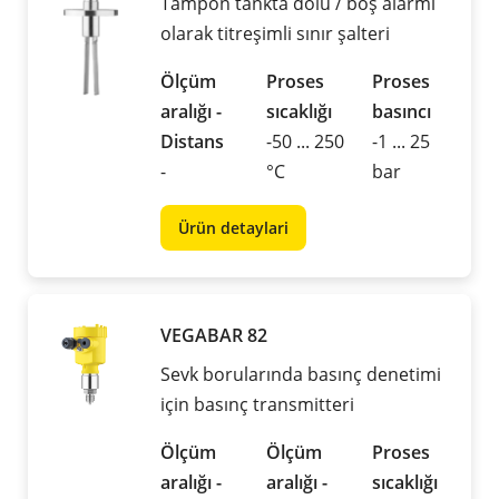
Tampon tankta dolu / boş alarmı
olarak titreşimli sınır şalteri
Ölçüm
Proses
Proses
aralığı -
sıcaklığı
basıncı
Distans
-50 ... 250
-1 ... 25
-
°C
bar
Ürün detaylari
VEGABAR 82
Sevk borularında basınç denetimi
için basınç transmitteri
Ölçüm
Ölçüm
Proses
aralığı -
aralığı -
sıcaklığı