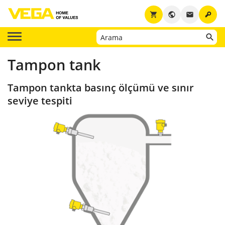
key
shopping_cart
public
email
Tampon tank
Tampon tankta basınç ölçümü ve sınır
seviye tespiti