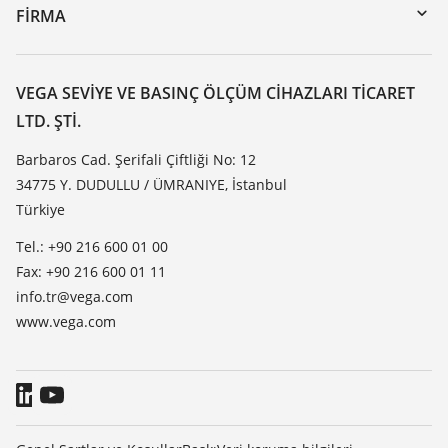
DTM Collection/PACTware
Seminerler
FIRMA
Arama
Servis
VEGA hakkında
Dirençlilik listesi
Iletisim
VEGA SEVIYE VE BASINÇ ÖLÇÜM CIHAZLARI TICARET
Dielektrisite listesi
LTD. ŞTI.
Haber makaleleri
TeamViewer
Basin
Barbaros Cad. Şerifali Çiftliği No: 12
34775 Y. DUDULLU / ÜMRANIYE, İstanbul
Blog
Türkiye
Tel.: +90 216 600 01 00
Fax: +90 216 600 01 11
info.tr@vega.com
www.vega.com