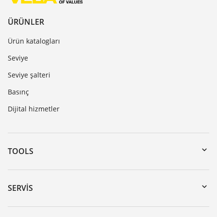
ÜRÜNLER
Ürün katalogları
Seviye
Seviye şalteri
Basınç
Dijital hizmetler
TOOLS
Download’lar
Seri numarası girerek cihaz arama
SERVIS
myVEGA
Cihazının geri gönderimi