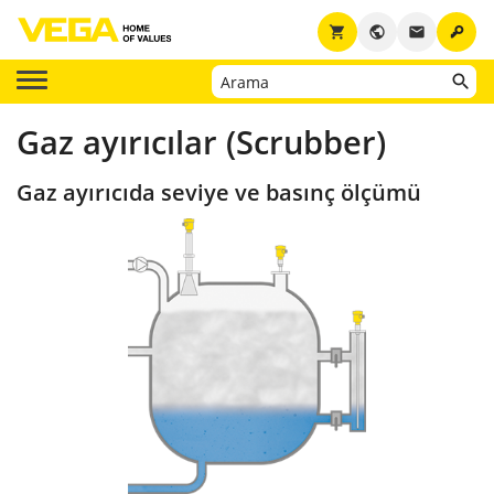
key
shopping_cart
public
email
Gaz ayırıcılar (Scrubber)
Gaz ayırıcıda seviye ve basınç ölçümü