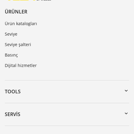
ÜRÜNLER
Ürün katalogları
Seviye
Seviye şalteri
Basınç
Dijital hizmetler
TOOLS
Download’lar
Seri numarası girerek cihaz arama
SERVIS
myVEGA
Cihazının geri gönderimi