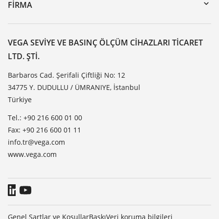
DTM Collection/PACTware
Seminerler
FIRMA
Arama
Servis
VEGA hakkında
Dirençlilik listesi
Iletisim
VEGA SEVIYE VE BASINÇ ÖLÇÜM CIHAZLARI TICARET
Dielektrisite listesi
LTD. ŞTI.
Haber makaleleri
TeamViewer
Basin
Barbaros Cad. Şerifali Çiftliği No: 12
34775 Y. DUDULLU / ÜMRANIYE, İstanbul
Blog
Türkiye
Tel.: +90 216 600 01 00
Fax: +90 216 600 01 11
info.tr@vega.com
www.vega.com
Genel Şartlar ve Koşullar
Baskı
Veri koruma bilgileri