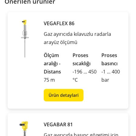
Önerilen ürünler
VEGAFLEX 86
Gaz ayırıcıda kılavuzlu radarla
arayüz ölçümü
Ölçüm
Proses
Proses
aralığı -
sıcaklığı
basıncı
Distans
-196 ... 450
-1 ... 400
75 m
°C
bar
Ürün detaylari
VEGABAR 81
Gaz ayırıcıda basınç gözetimi için