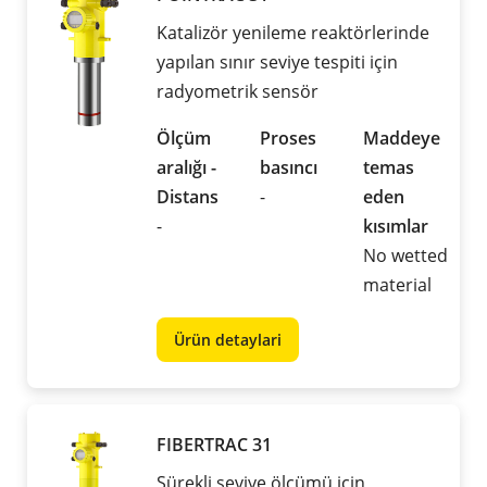
Katalizör yenileme reaktörlerinde
yapılan sınır seviye tespiti için
radyometrik sensör
Ölçüm
Proses
Maddeye
aralığı -
basıncı
temas
Distans
-
eden
-
kısımlar
No wetted
material
Ürün detaylari
FIBERTRAC 31
Sürekli seviye ölçümü için