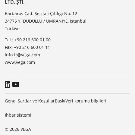
Dielektrisite listesi
LTD. ŞTI.
Haber makaleleri
TeamViewer
Basin
Barbaros Cad. Şerifali Çiftliği No: 12
34775 Y. DUDULLU / ÜMRANIYE, İstanbul
Blog
Türkiye
Tel.: +90 216 600 01 00
Fax: +90 216 600 01 11
info.tr@vega.com
www.vega.com
Genel Şartlar ve Koşullar
Baskı
Veri koruma bilgileri
İhbar sistemi
© 2026 VEGA