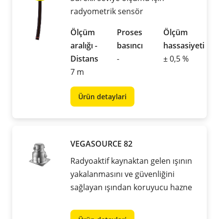
radyometrik sensör
Ölçüm
Proses
Ölçüm
aralığı -
basıncı
hassasiyeti
Distans
-
± 0,5 %
7 m
Ürün detaylari
VEGASOURCE 82
Radyoaktif kaynaktan gelen ışının
yakalanmasını ve güvenliğini
sağlayan ışından koruyucu hazne