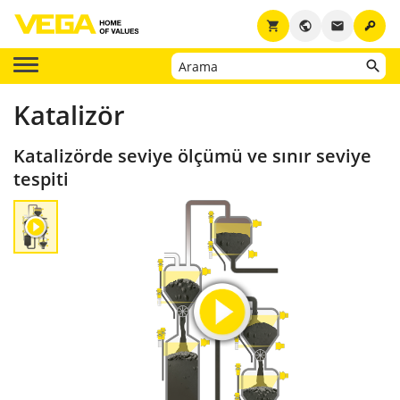
key
shopping_cart
public
email
Katalizör
Katalizörde seviye ölçümü ve sınır seviye
tespiti