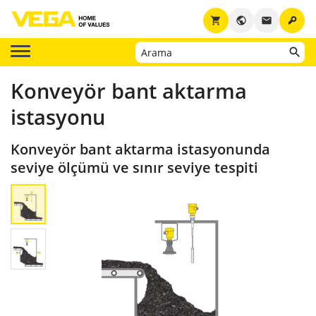
key
shopping_cart
public
email
Konveyör bant aktarma
istasyonu
Konveyör bant aktarma istasyonunda
seviye ölçümü ve sınır seviye tespiti