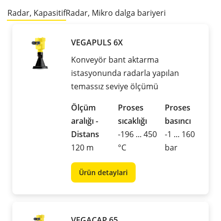
Radar, Kapasitif
Radar, Mikro dalga bariyeri
VEGAPULS 6X
Konveyör bant aktarma
istasyonunda radarla yapılan
temassız seviye ölçümü
Ölçüm
Proses
Proses
aralığı -
sıcaklığı
basıncı
Distans
-196 ... 450
-1 ... 160
120 m
°C
bar
Ürün detaylari
VEGACAP 65