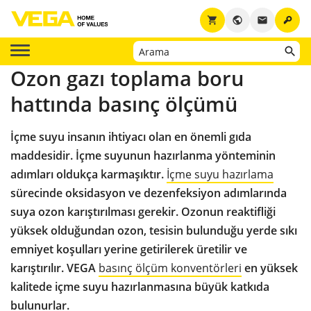
key
shopping_cart
public
email
Ozon gazı toplama boru
hattında basınç ölçümü
İçme suyu insanın ihtiyacı olan en önemli gıda
maddesidir. İçme suyunun hazırlanma yönteminin
adımları oldukça karmaşıktır.
İçme suyu hazırlama
sürecinde oksidasyon ve dezenfeksiyon adımlarında
suya ozon karıştırılması gerekir. Ozonun reaktifliği
yüksek olduğundan ozon, tesisin bulunduğu yerde sıkı
emniyet koşulları yerine getirilerek üretilir ve
karıştırılır. VEGA
basınç ölçüm konventörleri
en yüksek
kalitede içme suyu hazırlanmasına büyük katkıda
bulunurlar.