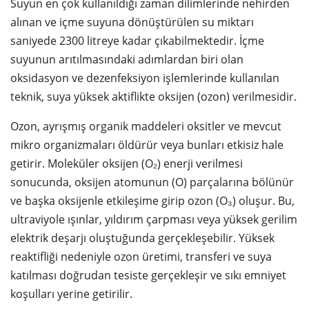
Suyun en çok kullanıldığı zaman dilimlerinde nehirden
alınan ve içme suyuna dönüştürülen su miktarı
saniyede 2300 litreye kadar çıkabilmektedir. İçme
suyunun arıtılmasındaki adımlardan biri olan
oksidasyon ve dezenfeksiyon işlemlerinde kullanılan
teknik, suya yüksek aktiflikte oksijen (ozon) verilmesidir.
Ozon, ayrışmış organik maddeleri oksitler ve mevcut
mikro organizmaları öldürür veya bunları etkisiz hale
getirir. Moleküler oksijen (O₂) enerji verilmesi
sonucunda, oksijen atomunun (O) parçalarına bölünür
ve başka oksijenle etkileşime girip ozon (O₃) oluşur. Bu,
ultraviyole ışınlar, yıldırım çarpması veya yüksek gerilim
elektrik deşarjı oluştuğunda gerçekleşebilir. Yüksek
reaktifliği nedeniyle ozon üretimi, transferi ve suya
katılması doğrudan tesiste gerçekleşir ve sıkı emniyet
koşulları yerine getirilir.