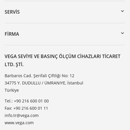
Download’lar
Seri numarası girerek cihaz arama
SERVIS
myVEGA
Cihazının geri gönderimi
DTM Collection/PACTware
Seminerler
FIRMA
Arama
Servis
VEGA hakkında
Dirençlilik listesi
Iletisim
VEGA SEVIYE VE BASINÇ ÖLÇÜM CIHAZLARI TICARET
Dielektrisite listesi
LTD. ŞTI.
Haber makaleleri
TeamViewer
Basin
Barbaros Cad. Şerifali Çiftliği No: 12
34775 Y. DUDULLU / ÜMRANIYE, İstanbul
Blog
Türkiye
Tel.: +90 216 600 01 00
Fax: +90 216 600 01 11
info.tr@vega.com
www.vega.com