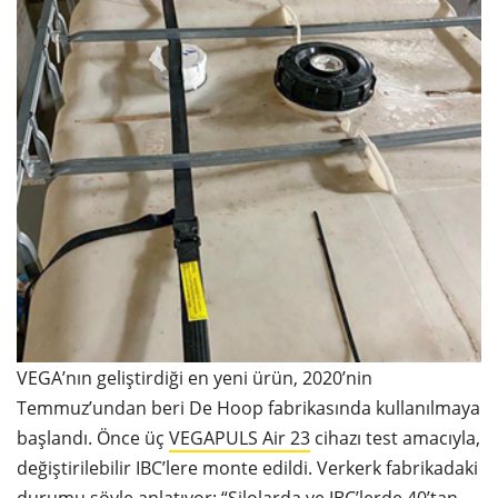
VEGA’nın geliştirdiği en yeni ürün, 2020’nin
Temmuz’undan beri De Hoop fabrikasında kullanılmaya
başlandı. Önce üç
VEGAPULS Air 23
cihazı test amacıyla,
değiştirilebilir IBC’lere monte edildi. Verkerk fabrikadaki
durumu şöyle anlatıyor: “Silolarda ve IBC’lerde 40’tan