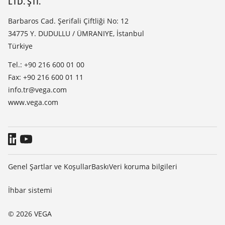
LTD. ŞTI.
Haber makaleleri
TeamViewer
Basin
Barbaros Cad. Şerifali Çiftliği No: 12
34775 Y. DUDULLU / ÜMRANIYE, İstanbul
Blog
Türkiye
Tel.: +90 216 600 01 00
Fax: +90 216 600 01 11
info.tr@vega.com
www.vega.com
Genel Şartlar ve Koşullar
Baskı
Veri koruma bilgileri
İhbar sistemi
© 2026 VEGA