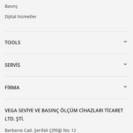
Basınç
Dijital hizmetler
TOOLS
Download’lar
Seri numarası girerek cihaz arama
SERVIS
myVEGA
Cihazının geri gönderimi
DTM Collection/PACTware
Seminerler
FIRMA
Arama
Servis
VEGA hakkında
Dirençlilik listesi
Iletisim
VEGA SEVIYE VE BASINÇ ÖLÇÜM CIHAZLARI TICARET
Dielektrisite listesi
LTD. ŞTI.
Haber makaleleri
TeamViewer
Basin
Barbaros Cad. Şerifali Çiftliği No: 12