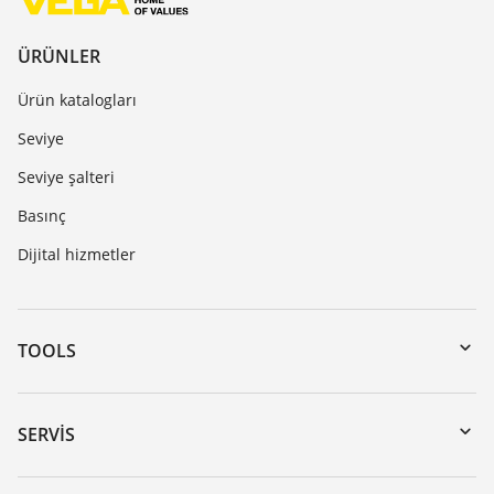
ÜRÜNLER
Ürün katalogları
Seviye
Seviye şalteri
Basınç
Dijital hizmetler
TOOLS
Download’lar
Seri numarası girerek cihaz arama
SERVIS
myVEGA
Cihazının geri gönderimi