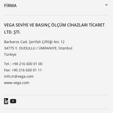
DTM Collection/PACTware
Seminerler
FIRMA
Arama
Servis
VEGA hakkında
Dirençlilik listesi
Iletisim
VEGA SEVIYE VE BASINÇ ÖLÇÜM CIHAZLARI TICARET
Dielektrisite listesi
LTD. ŞTI.
Haber makaleleri
TeamViewer
Basin
Barbaros Cad. Şerifali Çiftliği No: 12
34775 Y. DUDULLU / ÜMRANIYE, İstanbul
Blog
Türkiye
Tel.: +90 216 600 01 00
Fax: +90 216 600 01 11
info.tr@vega.com
www.vega.com