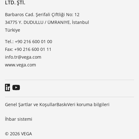
Dielektrisite listesi
LTD. ŞTI.
Haber makaleleri
TeamViewer
Basin
Barbaros Cad. Şerifali Çiftliği No: 12
34775 Y. DUDULLU / ÜMRANIYE, İstanbul
Blog
Türkiye
Tel.: +90 216 600 01 00
Fax: +90 216 600 01 11
info.tr@vega.com
www.vega.com
Genel Şartlar ve Koşullar
Baskı
Veri koruma bilgileri
İhbar sistemi
© 2026 VEGA