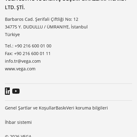
Dielektrisite listesi
LTD. ŞTI.
Haber makaleleri
TeamViewer
Basin
Barbaros Cad. Şerifali Çiftliği No: 12
34775 Y. DUDULLU / ÜMRANIYE, İstanbul
Blog
Türkiye
Tel.: +90 216 600 01 00
Fax: +90 216 600 01 11
info.tr@vega.com
www.vega.com
Genel Şartlar ve Koşullar
Baskı
Veri koruma bilgileri
İhbar sistemi
© 2026 VEGA