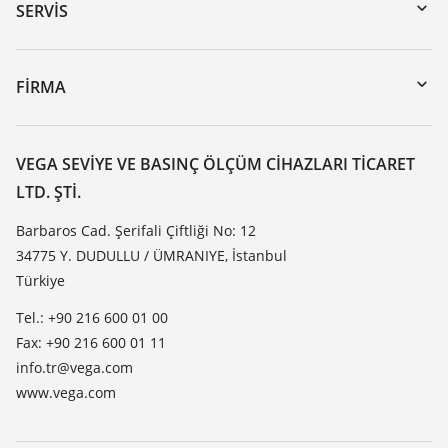
Seri numarası girerek cihaz arama
SERVIS
myVEGA
Cihazının geri gönderimi
DTM Collection/PACTware
Seminerler
FIRMA
Arama
Servis
VEGA hakkında
Dirençlilik listesi
Iletisim
VEGA SEVIYE VE BASINÇ ÖLÇÜM CIHAZLARI TICARET
Dielektrisite listesi
LTD. ŞTI.
Haber makaleleri
TeamViewer
Basin
Barbaros Cad. Şerifali Çiftliği No: 12
34775 Y. DUDULLU / ÜMRANIYE, İstanbul
Blog
Türkiye
Tel.: +90 216 600 01 00
Fax: +90 216 600 01 11
info.tr@vega.com
www.vega.com