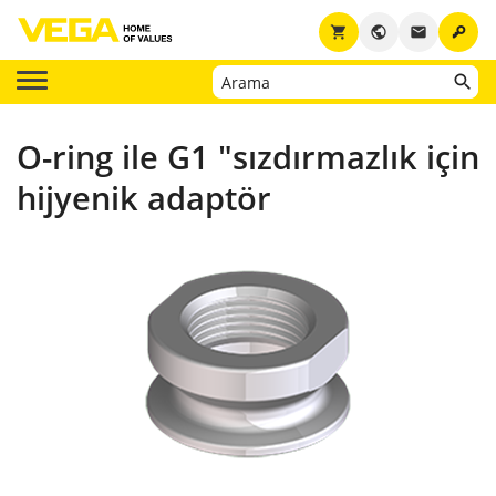
key
shopping_cart
public
email
O-ring ile G1 "sızdırmazlık için
hijyenik adaptör