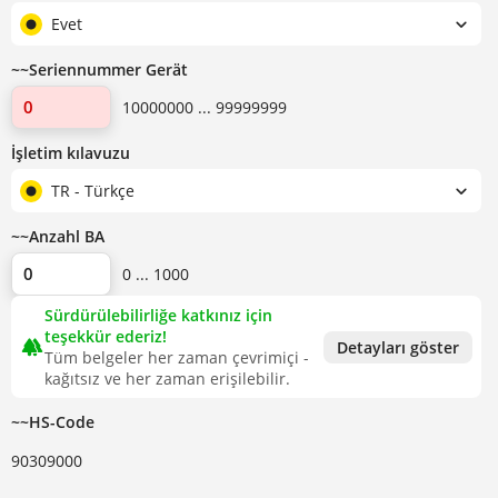
Evet
~~Seriennummer Gerät
10000000 ... 99999999
İşletim kılavuzu
TR - Türkçe
~~Anzahl BA
0 ... 1000
Sürdürülebilirliğe katkınız için
teşekkür ederiz!
forest
Detayları göster
Tüm belgeler her zaman çevrimiçi -
kağıtsız ve her zaman erişilebilir.
~~HS-Code
90309000