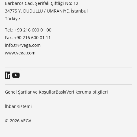
TeamViewer
Basin
Barbaros Cad. Şerifali Çiftliği No: 12
34775 Y. DUDULLU / ÜMRANIYE, İstanbul
Blog
Türkiye
Tel.: +90 216 600 01 00
Fax: +90 216 600 01 11
info.tr@vega.com
www.vega.com
Genel Şartlar ve Koşullar
Baskı
Veri koruma bilgileri
İhbar sistemi
© 2026 VEGA