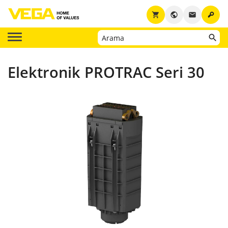
key
shopping_cart
public
email
Elektronik PROTRAC Seri 30