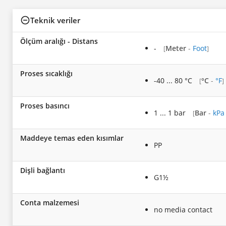
Teknik veriler
Ölçüm aralığı - Distans
-
Meter
-
Foot
[
]
Proses sıcaklığı
-40 ... 80 °C
°C
-
°F
[
]
Proses basıncı
1 ... 1 bar
Bar
-
kPa
[
Maddeye temas eden kısımlar
PP
Dişli bağlantı
G1½
Conta malzemesi
no media contact