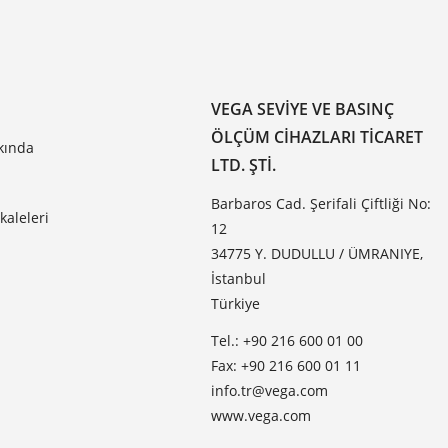
VEGA SEVIYE VE BASINÇ
ÖLÇÜM CIHAZLARI TICARET
kında
LTD. ŞTI.
Barbaros Cad. Şerifali Çiftliği No:
aleleri
12
34775 Y. DUDULLU / ÜMRANIYE,
İstanbul
Türkiye
Tel.: +90 216 600 01 00
Fax: +90 216 600 01 11
info.tr@vega.com
www.vega.com