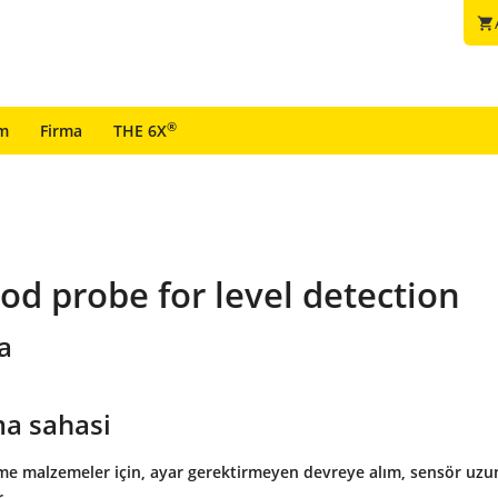
shopping_cart
®
im
Firma
THE 6X
od probe for level detection
a
a sahasi
kme malzemeler için, ayar gerektirmeyen devreye alım, sensör uzu
r