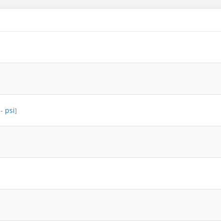
-
psi
]