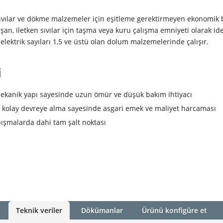
vılar ve dökme malzemeler için eşitleme gerektirmeyen ekonomik b
ışan, iletken sıvılar için taşma veya kuru çalışma emniyeti olarak ide
lektrik sayıları 1,5 ve üstü olan dolum malzemelerinde çalışır.
i
kanik yapı sayesinde uzun ömür ve düşük bakım ihtiyacı
kolay devreye alma sayesinde asgari emek ve maliyet harcaması
ışmalarda dahi tam şalt noktası
Teknik veriler
Dökümanlar
Ürünü konfigüre et