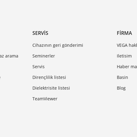
SERVIS
FIRMA
Cihazının geri gönderimi
VEGA hak
haz arama
Seminerler
Iletisim
Servis
Haber mak
e
Dirençlilik listesi
Basin
Dielektrisite listesi
Blog
TeamViewer