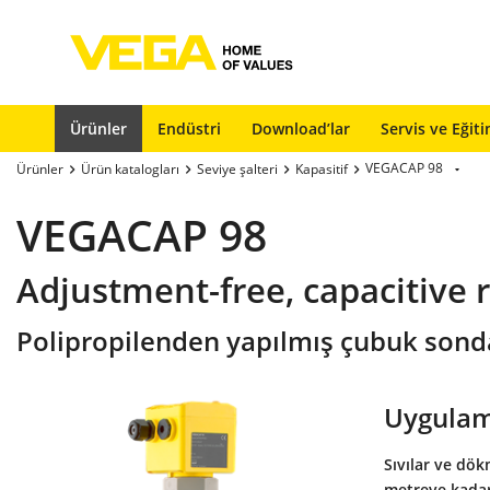
Ürünler
Endüstri
Download’lar
Servis ve Eğit
VEGACAP 98
Ürünler
Ürün katalogları
Seviye şalteri
Kapasitif
VEGACAP 98
Adjustment-free, capacitive r
Polipropilenden yapılmış çubuk sond
Uygulam
Sıvılar ve dö
metreye kada