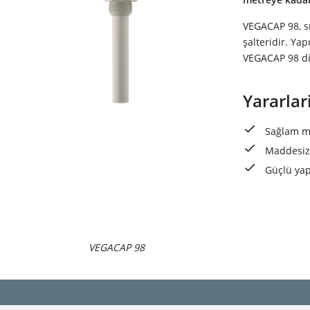
VEGACAP 98, sı
şalteridir. Yap
VEGACAP 98 die
Yararlar
Sağlam me
Maddesiz 
Güçlü yap
VEGACAP 98