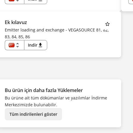
TR
EN
US
DE
CS
Ek kılavuz
DA
ES
Emitter loading and exchange - VEGASOURCE 81, 82,
FI
83, 84, 85, 86
FR
HU
IT
unfold_more
Indir
download
KK
TR
KO
EN
NL
DE
NO
CS
PL
DA
PT
ES
SV
FI
UK
FR
ZH
HU
IT
Bu ürün için daha fazla Yüklemeler
NL
NO
Bu ürüne ait tüm dökümanlar ve yazılımlar İndirme
PL
PT
Merkezimizde bulunabilir.
SV
ZH
Tüm indirilenleri göster