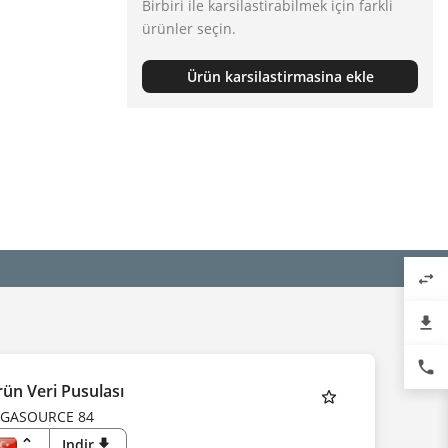
Birbiri ile karsilastirabilmek için farkli
ürünler seçin.
Ürün karsilastirmasina ekle
swap_horiz
file_download
phone
ün Veri Pusulası
EGASOURCE 84
unfold_more
Indir
download