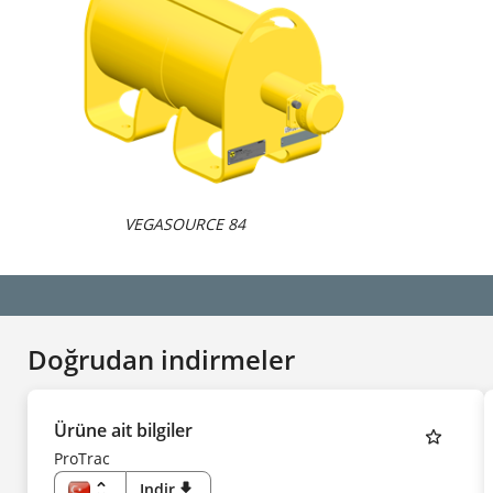
VEGASOURCE 84
Doğrudan indirmeler
Ürüne ait bilgiler
ProTrac
unfold_more
Indir
download