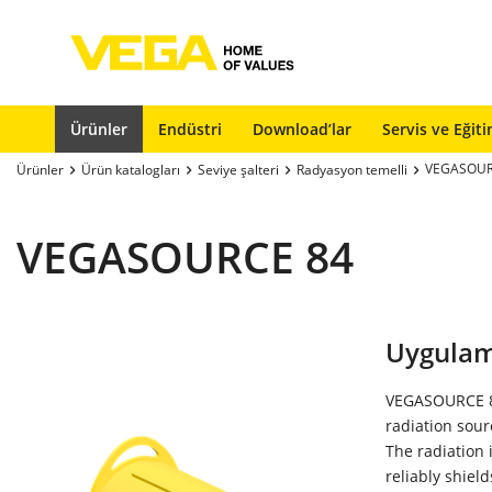
Ürünler
Endüstri
Download’lar
Servis ve Eğit
VEGASOUR
Ürünler
Ürün katalogları
Seviye şalteri
Radyasyon temelli
VEGASOURCE 84
Uygulam
VEGASOURCE 84
radiation sour
The radiation
reliably shiel