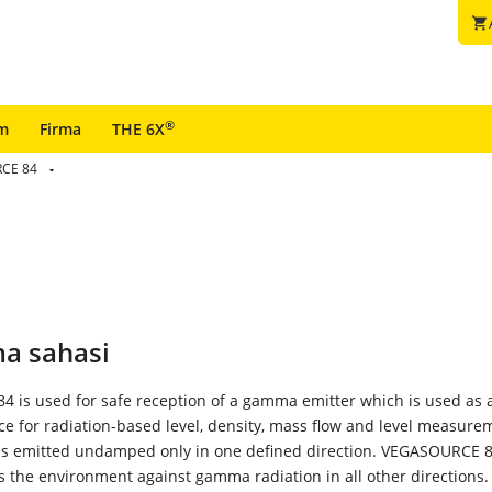
shopping_cart
®
im
Firma
THE 6X
CE 84
a sahasi
 is used for safe reception of a gamma emitter which is used as 
ce for radiation-based level, density, mass flow and level measure
 is emitted undamped only in one defined direction. VEGASOURCE 
ds the environment against gamma radiation in all other directions.