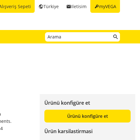
key
Alışveriş Sepeti
Türkiye
Iletisim
myVEGA
public
email
Ürünü konfigüre et
a
Ürünü konfigüre et
ments.
84
Ürün karsilastirmasi