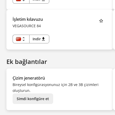
TR
EN
US
DE
CS
İşletim kılavuzu
DA
ES
VEGASOURCE 84
FI
FR
HU
IT
unfold_more
Indir
download
KK
TR
KO
EN
NL
DE
NO
CS
PL
DA
PT
Ek bağlantılar
ES
SV
FI
UK
FR
ZH
HU
IT
Çizim jeneratörü
KK
KO
Bireysel konfigürasyonunuz için 2B ve 3B çizimleri
NL
NO
oluşturun.
PL
PT
SV
Simdi konfigüre et
UK
ZH