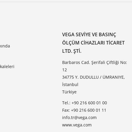
VEGA SEVIYE VE BASINÇ
ÖLÇÜM CIHAZLARI TICARET
kında
LTD. ŞTI.
Barbaros Cad. Şerifali Çiftliği No:
aleleri
12
34775 Y. DUDULLU / ÜMRANIYE,
İstanbul
Türkiye
Tel.: +90 216 600 01 00
Fax: +90 216 600 01 11
info.tr@vega.com
www.vega.com