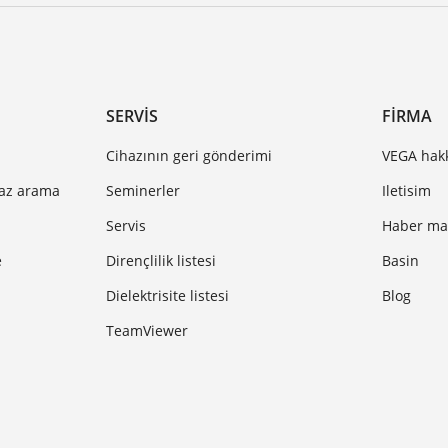
SERVIS
FIRMA
Cihazının geri gönderimi
VEGA hak
haz arama
Seminerler
Iletisim
Servis
Haber mak
e
Dirençlilik listesi
Basin
Dielektrisite listesi
Blog
TeamViewer