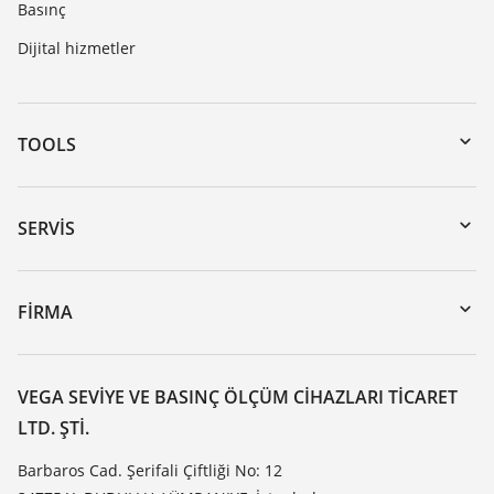
Basınç
Dijital hizmetler
TOOLS
Download’lar
Seri numarası girerek cihaz arama
SERVIS
myVEGA
Cihazının geri gönderimi
DTM Collection/PACTware
Seminerler
FIRMA
Arama
Servis
VEGA hakkında
Dirençlilik listesi
Iletisim
VEGA SEVIYE VE BASINÇ ÖLÇÜM CIHAZLARI TICARET
Dielektrisite listesi
LTD. ŞTI.
Haber makaleleri
TeamViewer
Basin
Barbaros Cad. Şerifali Çiftliği No: 12