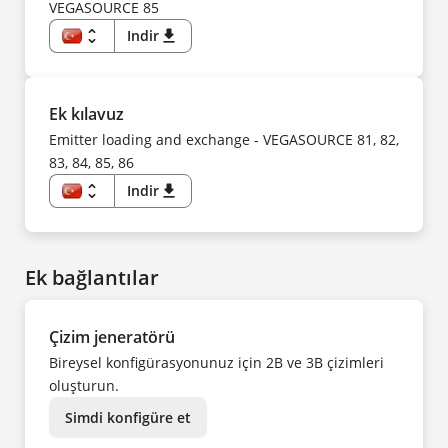
PT
ES
VEGASOURCE 85
SV
FI
UK
FR
unfold_more
Indir
download
ZH
HU
IT
TR
KO
EN
NL
DE
NO
CS
PL
DA
Ek kılavuz
PT
ES
SV
FI
Emitter loading and exchange - VEGASOURCE 81, 82,
ZH
FR
83, 84, 85, 86
HU
IT
KK
unfold_more
Indir
download
KO
TR
NL
EN
NO
DE
PL
CS
PT
DA
SV
Ek bağlantılar
ES
UK
FI
ZH
FR
HU
IT
Çizim jeneratörü
NL
NO
Bireysel konfigürasyonunuz için 2B ve 3B çizimleri
PL
PT
oluşturun.
SV
ZH
Simdi konfigüre et