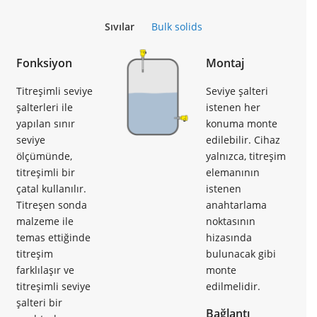
Sıvılar
Bulk solids
Fonksiyon
Montaj
Titreşimli seviye
Seviye şalteri
şalterleri ile
istenen her
yapılan sınır
konuma monte
seviye
edilebilir. Cihaz
ölçümünde,
yalnızca, titreşim
titreşimli bir
elemanının
çatal kullanılır.
istenen
Titreşen sonda
anahtarlama
malzeme ile
noktasının
temas ettiğinde
hizasında
titreşim
bulunacak gibi
farklılaşır ve
monte
titreşimli seviye
edilmelidir.
şalteri bir
Bağlantı