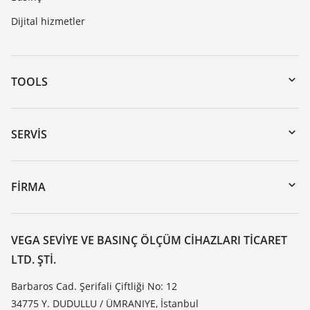
Dijital hizmetler
TOOLS
Download’lar
Seri numarası girerek cihaz arama
SERVIS
myVEGA
Cihazının geri gönderimi
DTM Collection/PACTware
Seminerler
FIRMA
Arama
Servis
VEGA hakkında
Dirençlilik listesi
Iletisim
VEGA SEVIYE VE BASINÇ ÖLÇÜM CIHAZLARI TICARET
Dielektrisite listesi
LTD. ŞTI.
Haber makaleleri
TeamViewer
Basin
Barbaros Cad. Şerifali Çiftliği No: 12
34775 Y. DUDULLU / ÜMRANIYE, İstanbul
Blog