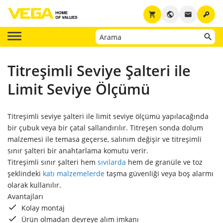
key
shopping_cart
public
email
Titreşimli Seviye Şalteri ile
Limit Seviye Ölçümü
Titreşimli seviye şalteri ile limit seviye ölçümü yapılacağında
bir çubuk veya bir çatal sallandırılır. Titreşen sonda dolum
malzemesi ile temasa geçerse, salınım değişir ve titreşimli
sınır şalteri bir anahtarlama komutu verir.
Titreşimli sınır şalteri hem
sıvılarda
hem de granüle ve toz
şeklindeki
katı malzemelerde
taşma güvenliği veya boş alarmı
olarak kullanılır.
Avantajları
Kolay montaj
Ürün olmadan devreye alım imkanı