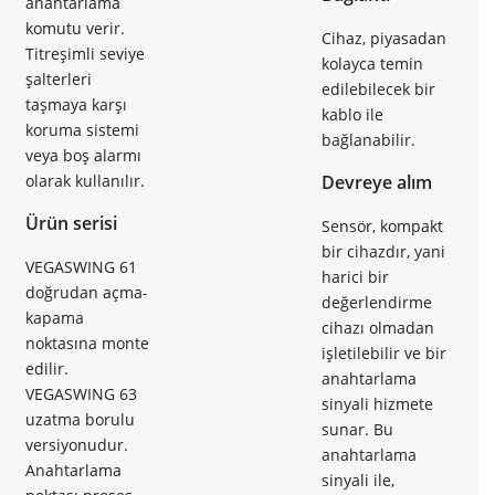
anahtarlama
komutu verir.
Cihaz, piyasadan
Titreşimli seviye
kolayca temin
şalterleri
edilebilecek bir
taşmaya karşı
kablo ile
koruma sistemi
bağlanabilir.
veya boş alarmı
olarak kullanılır.
Devreye alım
Ürün serisi
Sensör, kompakt
bir cihazdır, yani
VEGASWING 61
harici bir
doğrudan açma-
değerlendirme
kapama
cihazı olmadan
noktasına monte
işletilebilir ve bir
edilir.
anahtarlama
VEGASWING 63
sinyali hizmete
uzatma borulu
sunar. Bu
versiyonudur.
anahtarlama
Anahtarlama
sinyali ile,