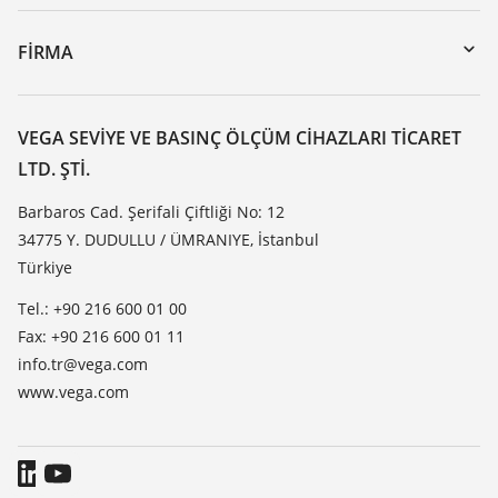
myVEGA
Cihazının geri gönderimi
DTM Collection/PACTware
Seminerler
FIRMA
Arama
Servis
VEGA hakkında
Dirençlilik listesi
Iletisim
VEGA SEVIYE VE BASINÇ ÖLÇÜM CIHAZLARI TICARET
Dielektrisite listesi
LTD. ŞTI.
Haber makaleleri
TeamViewer
Basin
Barbaros Cad. Şerifali Çiftliği No: 12
34775 Y. DUDULLU / ÜMRANIYE, İstanbul
Blog
Türkiye
Tel.: +90 216 600 01 00
Fax: +90 216 600 01 11
info.tr@vega.com
www.vega.com