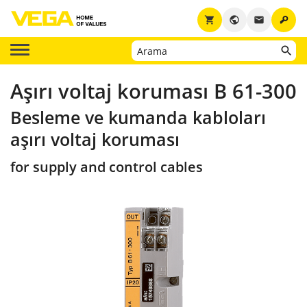
key
shopping_cart
public
email
Aşırı voltaj koruması B 61-300
Besleme ve kumanda kabloları
aşırı voltaj koruması
for supply and control cables