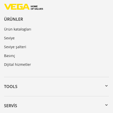
ÜRÜNLER
Ürün katalogları
Seviye
Seviye şalteri
Basınç
Dijital hizmetler
TOOLS
Download’lar
Seri numarası girerek cihaz arama
SERVIS