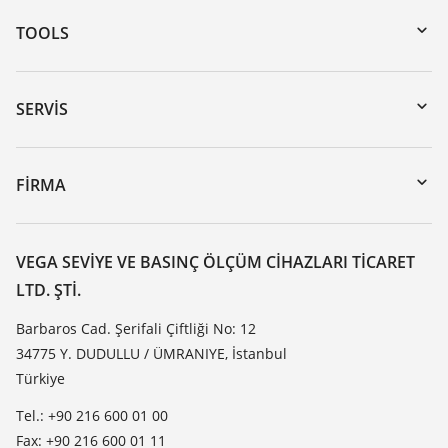
TOOLS
Download’lar
Seri numarası girerek cihaz arama
SERVIS
myVEGA
Cihazının geri gönderimi
DTM Collection/PACTware
Seminerler
FIRMA
Arama
Servis
VEGA hakkında
Dirençlilik listesi
Iletisim
VEGA SEVIYE VE BASINÇ ÖLÇÜM CIHAZLARI TICARET
Dielektrisite listesi
LTD. ŞTI.
Haber makaleleri
TeamViewer
Basin
Barbaros Cad. Şerifali Çiftliği No: 12
34775 Y. DUDULLU / ÜMRANIYE, İstanbul
Blog
Türkiye
Tel.: +90 216 600 01 00
Fax: +90 216 600 01 11