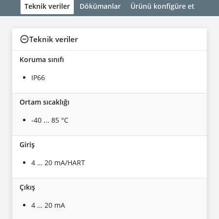
Teknik veriler
Dökümanlar
Ürünü konfigüre et
Teknik veriler
Koruma sınıfı
IP66
Ortam sıcaklığı
-40 ... 85 °C
Giriş
4 … 20 mA/HART
Çıkış
4 … 20 mA