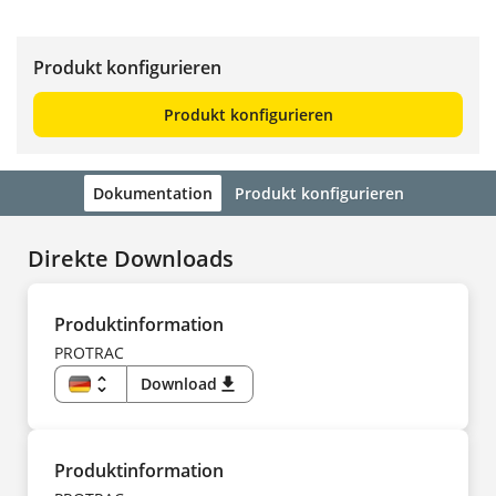
Produkt konfigurieren
Produkt konfigurieren
Dokumentation
Produkt konfigurieren
Direkte Downloads
Produktinformation
PROTRAC
unfold_more
Download
download
DE
EN
US
CS
DA
Produktinformation
ES
FI