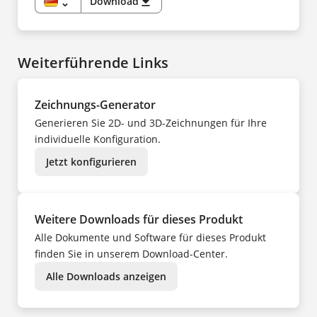
unfold_more
Download
download
NL
DE
NO
EN
PL
CS
PT
DA
SV
ES
TR
Weiterführende Links
FI
UK
FR
ZH
HU
IT
NL
Zeichnungs-Generator
NO
PL
Generieren Sie 2D- und 3D-Zeichnungen für Ihre
PT
SV
individuelle Konfiguration.
TR
ZH
Jetzt konfigurieren
Weitere Downloads für dieses Produkt
Alle Dokumente und Software für dieses Produkt
finden Sie in unserem Download-Center.
Alle Downloads anzeigen