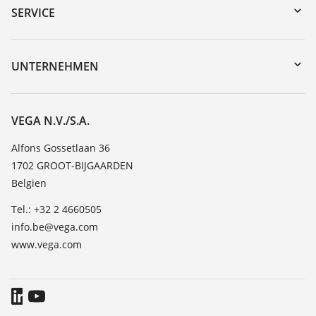
Gerätesuche (Seriennummer)
SERVICE
myVEGA
Geräterücksendung
DTM Collection/PACTware
Trainings
UNTERNEHMEN
Suche
Service
Über VEGA
Beständigkeitsliste
Kontakt
VEGA N.V./S.A.
Dielektrizitätszahlliste
News
Alfons Gossetlaan 36
TeamViewer
1702 GROOT-BIJGAARDEN
Presse
Belgien
Blog
Tel.: +32 2 4660505
info.be@vega.com
www.vega.com