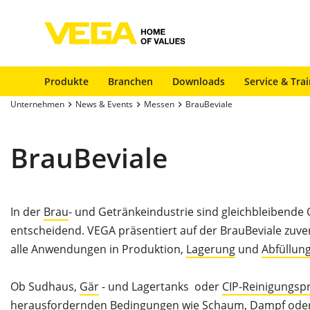
Produkte
Branchen
Downloads
Service & Tra
Unternehmen
News & Events
Messen
BrauBeviale
BrauBeviale
In der
Brau
- und Getränkeindustrie sind gleichbleibende 
entscheidend. VEGA präsentiert auf der BrauBeviale zuve
alle Anwendungen in Produktion,
Lagerung
und
Abfüllun
Ob Sudhaus,
Gär
- und Lagertanks oder
CIP-Reinigungsp
herausfordernden Bedingungen wie Schaum, Dampf oder 