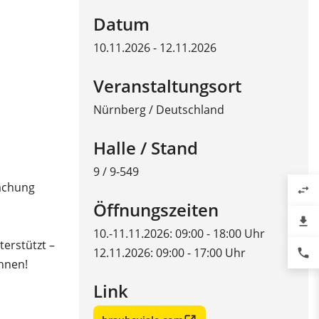
Datum
10.11.2026 - 12.11.2026
Veranstaltungsort
Nürnberg
/
Deutschland
Halle / Stand
9 / 9-549
wachung
swap_horiz
Öffnungszeiten
file_download
10.-11.11.2026: 09:00 - 18:00 Uhr
erstützt –
12.11.2026: 09:00 - 17:00 Uhr
phone
Ihnen!
Link