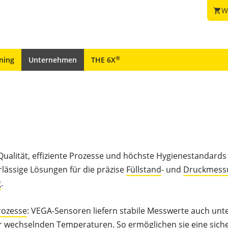
W
shopping_cart
®
ining
Unternehmen
THE 6X
Qualität, effiziente Prozesse und höchste Hygienestandards
rlässige Lösungen für die präzise
Füllstand
- und
Druckmess
g
.
rozesse
: VEGA-Sensoren liefern stabile Messwerte auch unt
wechselnden Temperaturen. So ermöglichen sie eine sich