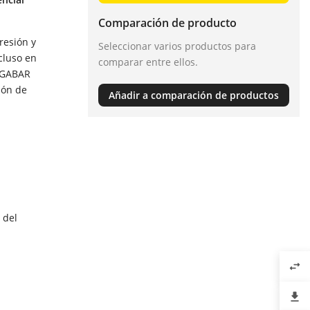
Comparación de producto
resión y
Seleccionar varios productos para
cluso en
comparar entre ellos.
VEGABAR
ión de
Añadir a comparación de productos
 del
swap_horiz
file_download