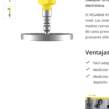
electrónica.
El VEGABAR 81
nivel. Los si
medios corrosi
80 como presió
presiones dife
Ventaja
Fácil ada
Medición 
Medición 
depósito