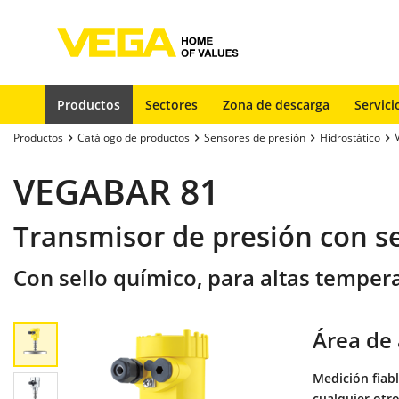
Productos
Sectores
Zona de descarga
Servici
Productos
Catálogo de productos
Sensores de presión
Hidrostático
VEGABAR 81
Transmisor de presión con s
Con sello químico, para altas temper
Área de 
Medición fiab
cualquier otro