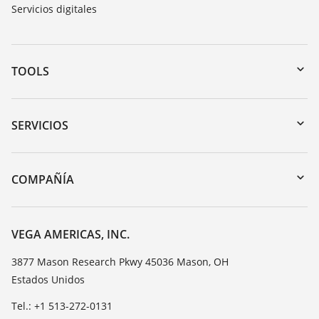
Servicios digitales
TOOLS
Zona de descarga
Búsqueda por número de serie
SERVICIOS
myVEGA
Devolución de instrumentos
DTM Collection/PACTware
Cursos de formacion
COMPAÑÍA
Búsqueda
Servicio
Acerca de VEGA
Lista de resistencias
Contacto
VEGA AMERICAS, INC.
Medición del valor de constante dieléctrica
Notícias
3877 Mason Research Pkwy 45036 Mason, OH
TeamViewer
Estados Unidos
Prensa
Blog
Tel.: +1 513-272-0131