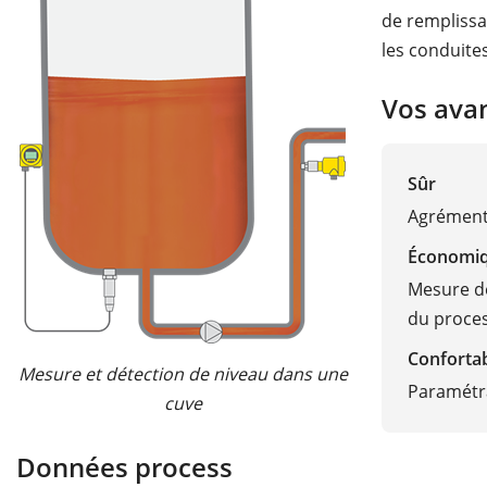
de remplissa
les conduites
Vos ava
Sûr
Agréments
Économi
Mesure de
du proce
Conforta
Mesure et détection de niveau dans une
Paramétra
cuve
Données process