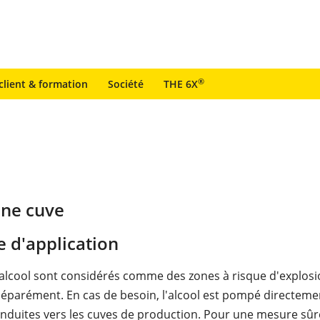
®
client & formation
Société
THE 6X
une cuve
 d'application
'alcool sont considérés comme des zones à risque d'explosi
éparément. En cas de besoin, l'alcool est pompé directeme
nduites vers les cuves de production. Pour une mesure sûr