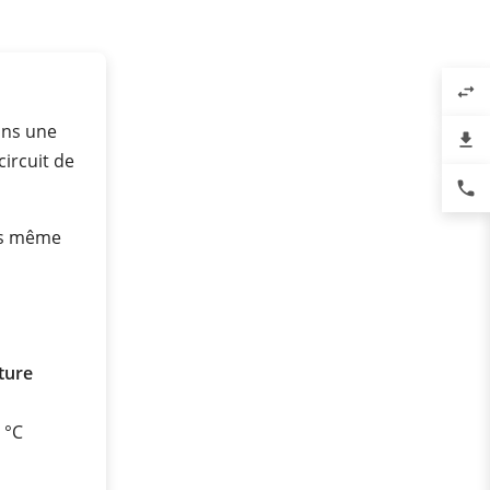
swap_horiz
ans une
file_download
circuit de
phone
es même
ture
0 °C