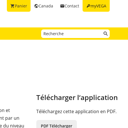
key
Panier
Canada
Contact
myVEGA
shopping_cart
public
email
Télécharger l‘application
on et
Téléchargez cette application en PDF.
nt par un
e du niveau
PDF Télécharger