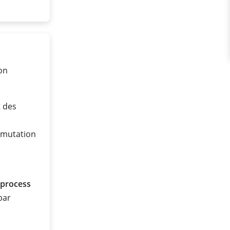
on
t des
mmutation
 process
 bar