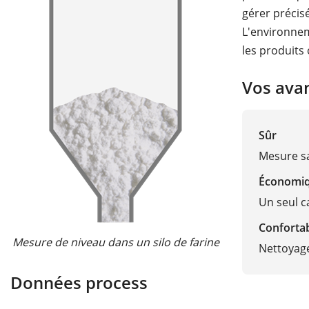
gérer précis
L'environnem
les produits
Vos ava
Sûr
Mesure sa
Économi
Un seul ca
Conforta
Mesure de niveau dans un silo de farine
Nettoyage
Données process