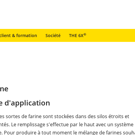
®
client & formation
Société
THE 6X
ine
 d'application
es sortes de farine sont stockées dans des silos étroits et
és. Le remplissage s'effectue par le haut avec un système
 Pour produire à tout moment le mélange de farines souhait