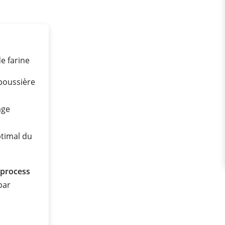
e farine
poussière
age
ptimal du
 process
 bar