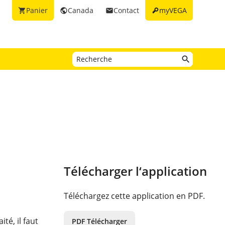
key
Panier
Canada
Contact
myVEGA
shopping_cart
public
email
Télécharger l‘application
Téléchargez cette application en PDF.
é, il faut
PDF Télécharger