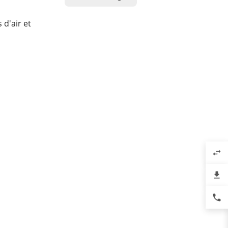
d'air et
swap_horiz
file_download
phone