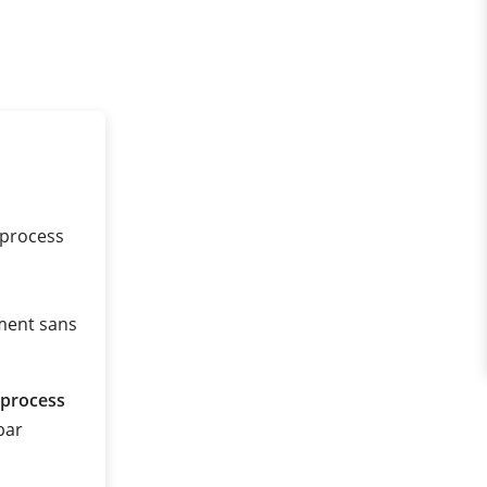
 process
ment sans
 process
 bar