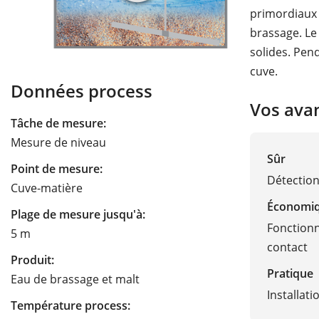
primordiaux 
brassage. Le 
solides. Pend
cuve.
Données process
Vos ava
Tâche de mesure:
Mesure de niveau
Sûr
Point de mesure:
Détectio
Cuve-matière
Économi
Plage de mesure jusqu'à:
Fonctionn
5 m
contact
Produit:
Pratique
Eau de brassage et malt
Installati
Température process: