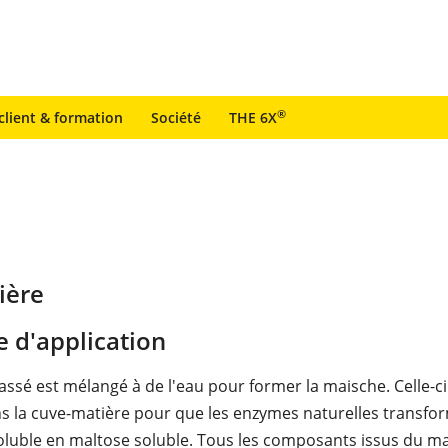
®
client & formation
Société
THE 6X
ière
 d'application
assé est mélangé à de l'eau pour former la maische. Celle-ci
s la cuve-matière pour que les enzymes naturelles transfo
oluble en maltose soluble. Tous les composants issus du ma