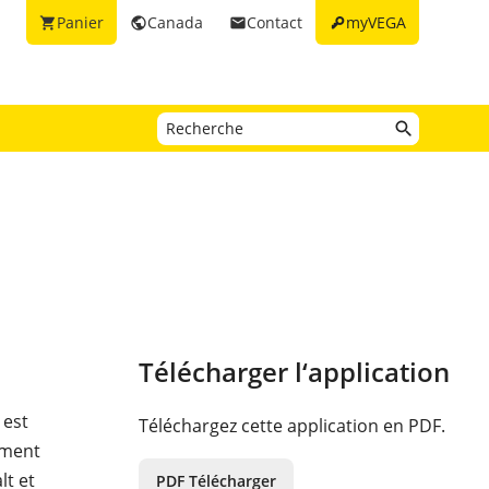
key
Panier
Canada
Contact
myVEGA
shopping_cart
public
email
Télécharger l‘application
 est
Téléchargez cette application en PDF.
rment
lt et
PDF Télécharger