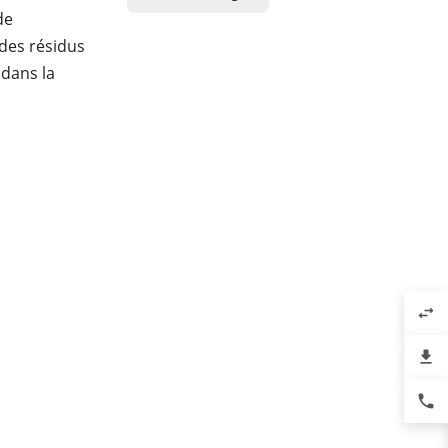
de
 des résidus
 dans la
swap_horiz
file_download
phone