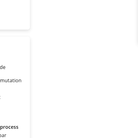
ide
mmutation
t
 process
 bar