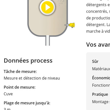
détergents e
concentrés, s
de productio
détergent. L
marche à vid
Vos ava
Données process
Sûr
Matériau
Tâche de mesure:
Économi
Mesure et détection de niveau
Fonction
Point de mesure:
Cuve
Pratique
Montage 
Plage de mesure jusqu'à:
3 m