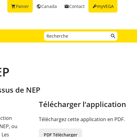
key
Panier
Canada
Contact
myVEGA
shopping_cart
public
email
EP
essus de NEP
Télécharger l‘application
uction
Téléchargez cette application en PDF.
(NEP, ou
. Les
PDF Télécharger