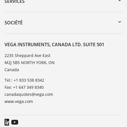
Recherche par numéro de série
SERVICES
myVEGA
Retour d'appareil
DTM Collection/PACTware
Service client
SOCIÉTÉ
Recherche
Liste de compatibilité chimique
À propos de VEGA
Liste des constantes diélectriques
Contact
VEGA INSTRUMENTS, CANADA LTD. SUITE 501
TeamViewer
News
2235 Sheppard Ave East
M2J 5B5 NORTH YORK, ON
Presse
Canada
Blog
Tel.: +1 833 538 8342
Fax: +1 647 349 8340
canadaquotes@vega.com
www.vega.com