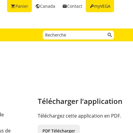
key
Panier
Canada
Contact
myVEGA
shopping_cart
public
email
Télécharger l‘application
de
Téléchargez cette application en PDF.
us de
PDF Télécharger