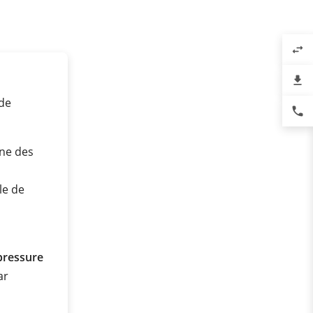
swap_horiz
file_download
 de
phone
ne des
le de
pressure
ar