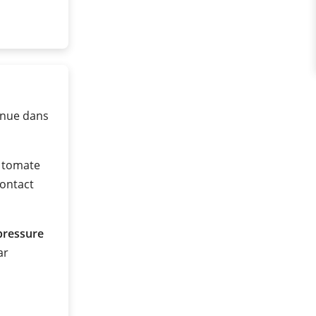
inue dans
e tomate
contact
pressure
ar