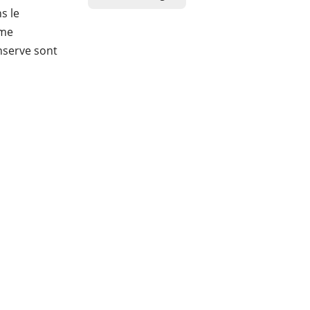
s le
ême
onserve sont