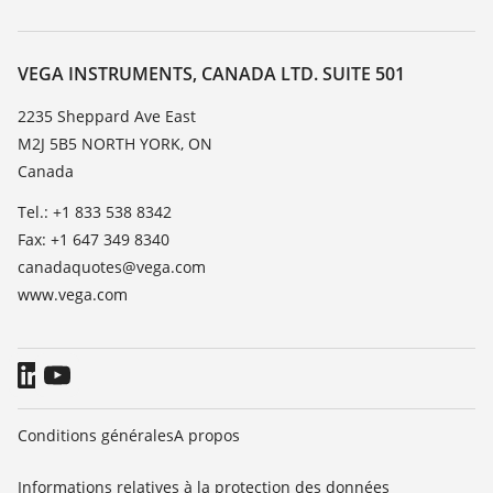
Recherche
Liste de compatibilité chimique
À propos de VEGA
Liste des constantes diélectriques
Contact
VEGA INSTRUMENTS, CANADA LTD. SUITE 501
TeamViewer
News
2235 Sheppard Ave East
M2J 5B5 NORTH YORK, ON
Presse
Canada
Blog
Tel.: +1 833 538 8342
Fax: +1 647 349 8340
canadaquotes@vega.com
www.vega.com
Conditions générales
A propos
Informations relatives à la protection des données