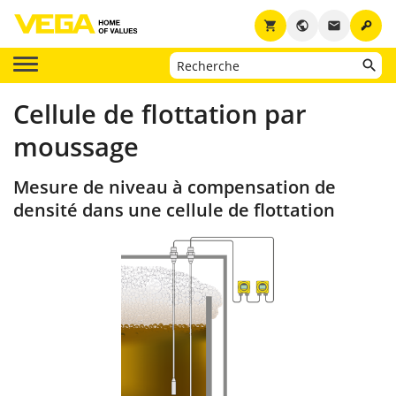
key
shopping_cart
public
email
Cellule de flottation par
moussage
Mesure de niveau à compensation de
densité dans une cellule de flottation