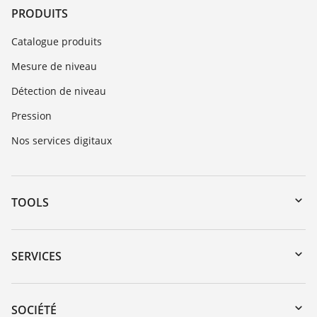
PRODUITS
Catalogue produits
Mesure de niveau
Détection de niveau
Pression
Nos services digitaux
TOOLS
Téléchargements
Recherche par numéro de série
SERVICES
myVEGA
Retour d'appareil
DTM Collection/PACTware
Service client
SOCIÉTÉ