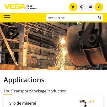
key
shopping_cart
public
email
Applications
Tout
Transport
Stockage
Production
Silo de minerai