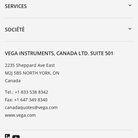
Recherche par numéro de série
SERVICES
myVEGA
Retour d'appareil
DTM Collection/PACTware
Service client
SOCIÉTÉ
Recherche
Liste de compatibilité chimique
À propos de VEGA
Liste des constantes diélectriques
Contact
VEGA INSTRUMENTS, CANADA LTD. SUITE 501
TeamViewer
News
2235 Sheppard Ave East
M2J 5B5 NORTH YORK, ON
Presse
Canada
Blog
Tel.: +1 833 538 8342
Fax: +1 647 349 8340
canadaquotes@vega.com
www.vega.com