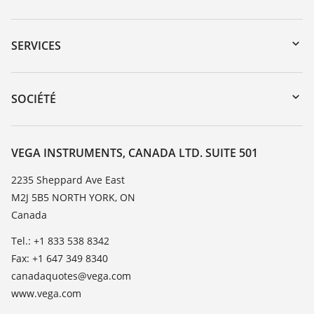
Téléchargements
Recherche par numéro de série
SERVICES
myVEGA
Retour d'appareil
DTM Collection/PACTware
Service client
SOCIÉTÉ
Recherche
Liste de compatibilité chimique
À propos de VEGA
Liste des constantes diélectriques
Contact
VEGA INSTRUMENTS, CANADA LTD. SUITE 501
TeamViewer
News
2235 Sheppard Ave East
M2J 5B5 NORTH YORK, ON
Presse
Canada
Blog
Tel.: +1 833 538 8342
Fax: +1 647 349 8340
canadaquotes@vega.com
www.vega.com