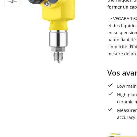
former un capt
Le VEGABAR 82
et des liquide
en suspension 
haute fiabilit
simplicité d'i
mesure de pres
Vos ava
Low maint
High plan
ceramic m
Measureme
accuracy