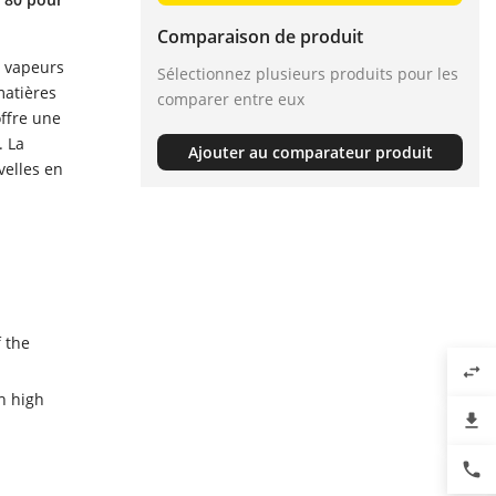
Comparaison de produit
s vapeurs
Sélectionnez plusieurs produits pour les
matières
comparer entre eux
offre une
. La
Ajouter au comparateur produit
velles en
 the
swap_horiz
h high
file_download
phone