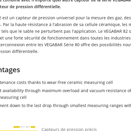
eur de pression différentielle.
 est un capteur de pression universel pour la mesure des gaz, de
s. Par la haute résistance à l'abrasion de sa cellule céramique, les 
tels que le sable ne perturbent pas l'application. Le VEGABAR 82 
é et une forte sécurité de fonctionnement dans toutes les industries
nterconnexion entre les VEGABAR Série 80 offre des possibilités nou
sion différentielle.
ntages
enance costs thanks to wear-free ceramic measuring cell
t availability through maximum overload and vacuum resistance of
easuring cell
nt down to the last drop through smallest measuring ranges wit
Capteurs de pression précis