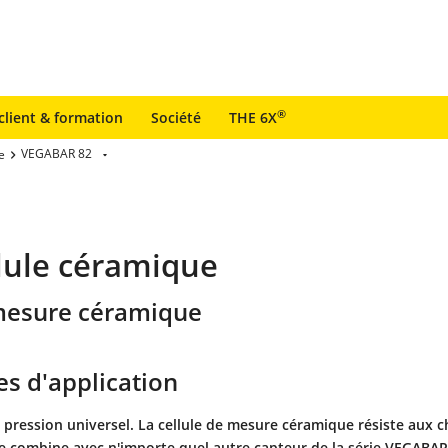
®
client & formation
Société
THE 6X
VEGABAR 82
e
llule céramique
 mesure céramique
s d'application
 pression universel. La cellule de mesure céramique résiste aux 
e combine avec n'importe quel autre capteur de la série VEGABAR