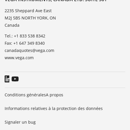
TeamViewer
News
2235 Sheppard Ave East
M2J 5B5 NORTH YORK, ON
Presse
Canada
Blog
Tel.: +1 833 538 8342
Fax: +1 647 349 8340
canadaquotes@vega.com
www.vega.com
Conditions générales
A propos
Informations relatives à la protection des données
Signaler un bug