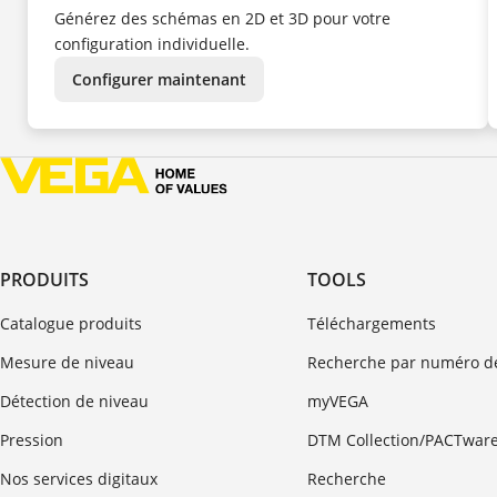
NL
Générez des schémas en 2D et 3D pour votre
NO
PL
configuration individuelle.
PT
SV
TR
Configurer maintenant
UK
ZH
PRODUITS
TOOLS
Catalogue produits
Téléchargements
Mesure de niveau
Recherche par numéro de
Détection de niveau
myVEGA
Pression
DTM Collection/PACTwar
Nos services digitaux
Recherche