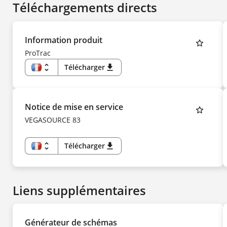
Téléchargements directs
Information produit
ProTrac
unfold_more
Télécharger
download
FR
EN
US
DE
CS
Notice de mise en service
DA
ES
VEGASOURCE 83
FI
HU
IT
KK
unfold_more
Télécharger
download
KO
FR
NL
EN
NO
DE
PL
CS
PT
DA
SV
Liens supplémentaires
ES
TR
FI
UK
HU
ZH
IT
KK
Générateur de schémas
KO