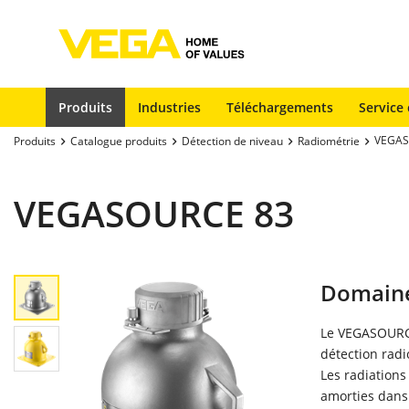
Produits
Industries
Téléchargements
Service 
VEGAS
Produits
Catalogue produits
Détection de niveau
Radiométrie
VEGASOURCE 83
Domaine
Le VEGASOURCE
détection radi
Les radiations
amorties dans 