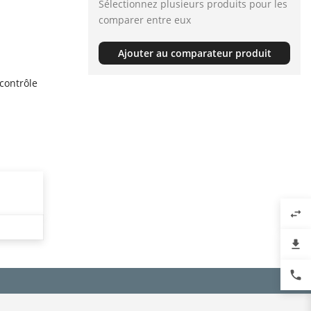
Sélectionnez plusieurs produits pour les
comparer entre eux
Ajouter au comparateur produit
contrôle
swap_horiz
file_download
phone