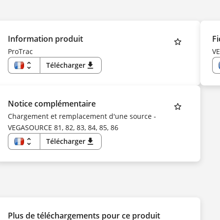
Information produit
Fi
ProTrac
V
unfold_more
Télécharger
download
FR
EN
US
DE
CS
Notice complémentaire
DA
ES
Chargement et remplacement d'une source -
FI
VEGASOURCE 81, 82, 83, 84, 85, 86
HU
IT
KK
unfold_more
Télécharger
download
KO
FR
NL
EN
NO
DE
PL
CS
PT
DA
SV
ES
TR
FI
UK
HU
ZH
IT
NL
Plus de téléchargements pour ce produit
NO