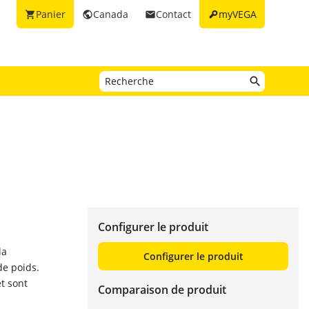
key
Panier
Canada
Contact
myVEGA
shopping_cart
public
email
Configurer le produit
la
Configurer le produit
de poids.
t sont
Comparaison de produit