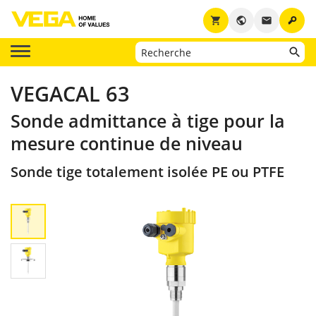
key
shopping_cart
public
email
VEGACAL 63
Sonde admittance à tige pour la
mesure continue de niveau
Sonde tige totalement isolée PE ou PTFE