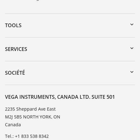
TOOLS
Téléchargements
Recherche par numéro de série
SERVICES
myVEGA
Retour d'appareil
DTM Collection/PACTware
Service client
SOCIÉTÉ
Recherche
Liste de compatibilité chimique
À propos de VEGA
Liste des constantes diélectriques
Contact
VEGA INSTRUMENTS, CANADA LTD. SUITE 501
TeamViewer
News
2235 Sheppard Ave East
M2J 5B5 NORTH YORK, ON
Presse
Canada
Blog
Tel.: +1 833 538 8342