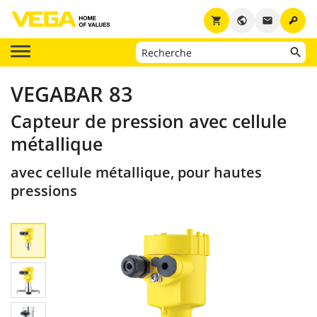
key
shopping_cart
public
email
VEGABAR 83
Capteur de pression avec cellule
métallique
avec cellule métallique, pour hautes
pressions