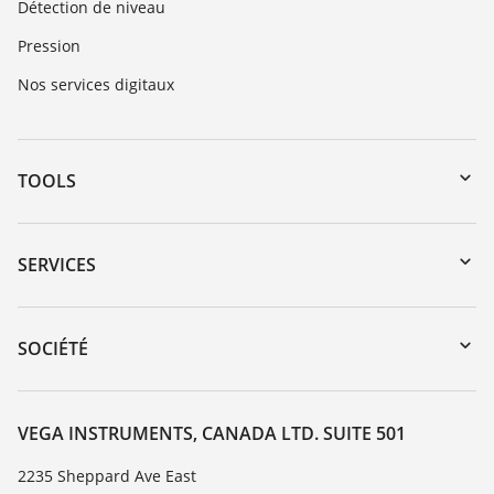
Détection de niveau
Pression
Nos services digitaux
TOOLS
Téléchargements
Recherche par numéro de série
SERVICES
myVEGA
Retour d'appareil
DTM Collection/PACTware
Service client
SOCIÉTÉ
Recherche
Liste de compatibilité chimique
À propos de VEGA
Liste des constantes diélectriques
Contact
VEGA INSTRUMENTS, CANADA LTD. SUITE 501
TeamViewer
News
2235 Sheppard Ave East