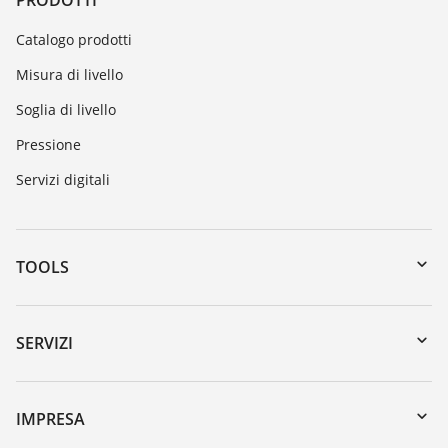
PRODOTTI
Catalogo prodotti
Misura di livello
Soglia di livello
Pressione
Servizi digitali
TOOLS
Downloads
Ricerca numero di serie
SERVIZI
myVEGA
Reso apparecchio
DTM Collection/PACTware
Seminari
IMPRESA
Ricerca