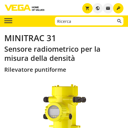
key
shopping_cart
public
email
MINITRAC 31
Sensore radiometrico per la
misura della densità
Rilevatore puntiforme