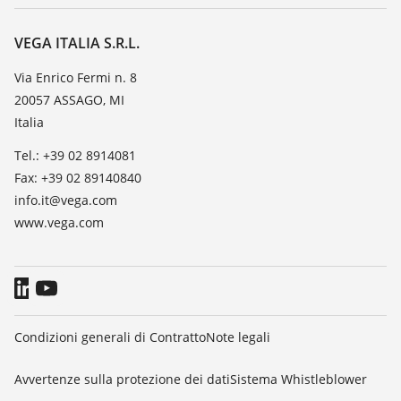
Servizio clienti
VEGA, l'azienda
Iscrizione alla newsletter
Lista resistenza
Contatto
VEGA ITALIA S.R.L.
Lista valore di costante dielettrica
Novità
Via Enrico Fermi n. 8
TeamViewer
20057 ASSAGO, MI
Stampa
Italia
Blog
Tel.: +39 02 8914081
Fax: +39 02 89140840
info.it@vega.com
www.vega.com
Condizioni generali di Contratto
Note legali
Avvertenze sulla protezione dei dati
Sistema Whistleblower