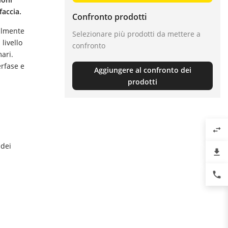
faccia.
Confronto prodotti
salmente
Selezionare più prodotti da mettere a
livello
confronto
ari.
erfase e
Aggiungere al confronto dei
prodotti
swap_horiz
 dei
file_download
phone