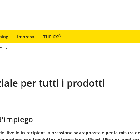
®
ning
Impresa
THE 6X
85
ale per tutti i prodotti
'impiego
del livello in recipienti a pressione sovrapposta e per la misura de
binazione con trasduttori di pressione efficaci. Ulteriori applicaz