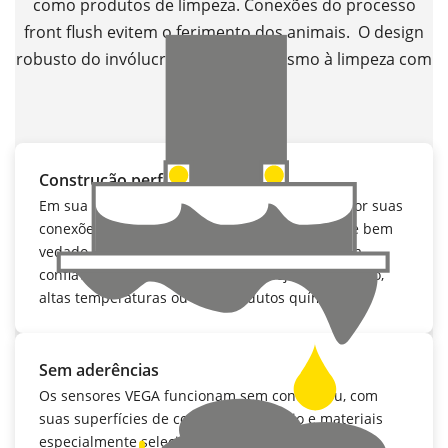
como produtos de limpeza. Conexões do processo
front flush evitem o ferimento dos animais. O design
robusto do invólucro resiste até mesmo à limpeza com
jatos de vapor.
Construção perfeita
Em sua construção, os sensores destacam-se por suas
conexões ao processo e seu invólucro robusto e bem
vedado (IP69K). Eles também resistem, de forma
confiável, a processos de limpeza, seja sob pressão,
altas temperaturas ou com produtos químicos.
Sem aderências
Os sensores VEGA funcionam sem contato ou, com
suas superfícies de contato com o meio e materiais
especialmente selecionados, são ideais para as