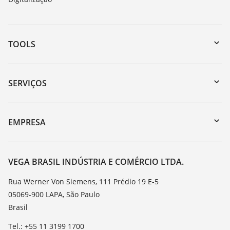
TOOLS
Downloads
Busca por número de série
SERVIÇOS
myVEGA
Retorno do dispositivo
DTM Collection/PACTware
Suporte
EMPRESA
Busca
Lista de resistência
Sobre a VEGA
Constantes dielétricas
Contato
VEGA BRASIL INDÚSTRIA E COMÉRCIO LTDA.
TeamViewer
Noticias
Rua Werner Von Siemens, 111 Prédio 19 E-5
05069-900 LAPA, São Paulo
Imprensa
Brasil
Blog
Tel.: +55 11 3199 1700