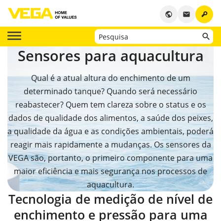
key
public
email
Sensores para aquacultura
Qual é a atual altura do enchimento de um
determinado tanque? Quando será necessário
reabastecer? Quem tem clareza sobre o status e os
dados de qualidade dos alimentos, a saúde dos peixes,
a qualidade da água e as condições ambientais, poderá
reagir mais rapidamente a mudanças. Os sensores da
VEGA são, portanto, o primeiro componente para uma
maior eficiência e mais segurança nos processos de
aquacultura.
Tecnologia de medição de nível de
enchimento e pressão para uma