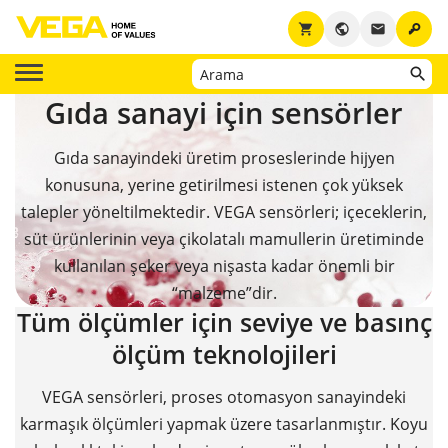
key
shopping_cart
public
email
Gıda sanayi için sensörler
Gıda sanayindeki üretim proseslerinde hijyen
konusuna, yerine getirilmesi istenen çok yüksek
talepler yöneltilmektedir. VEGA sensörleri; içeceklerin,
süt ürünlerinin veya çikolatalı mamullerin üretiminde
kullanılan şeker veya nişasta kadar önemli bir
“malzeme”dir.
Tüm ölçümler için seviye ve basınç
ölçüm teknolojileri
VEGA sensörleri, proses otomasyon sanayindeki
karmaşık ölçümleri yapmak üzere tasarlanmıştır. Koyu