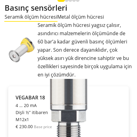
Basınç sensörleri
Seramik ölçüm hücresi
Metal ölçüm hücresi
Seramik ölçüm hücresi yagsız çalısır,
asındırıcı malzemelerin ölçümünde de
60 bar’a kadar güvenli basınç ölçümleri
yapar. Son derece dayanıklıdır, çok
yüksek asırı yük direncine sahiptir ve bu
özellikleri sayesinde birçok uygulama için
en iyi çözümdür.
VEGABAR 18
4 … 20 mA
Dişli ½” itibaren
M12x1
€ 230.00
Base price