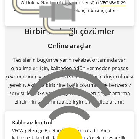
IO-Link bağlantısı olan basınç sensörü
VEGABAR 29
Pistonların optimum kontrolü için basınç şalteri
Birbirine bağlı çözümler
Online araçlar
Tesislerin bugün ve yarın rekabet ortamında var
olabilmeleri için, kaliteden ödün vermeden proses
çevrimlerinin iyileştirilmesi ve masrafların düşürülmesi
gerekir. Akıllı ve birbirine bağlı çözümler ve benzersiz
servisi ile VEGA verimliliği ve emniyeti değer artırma
zincirinin tamamında belirgin bir şekilde artırır.
Kablosuz kontrol
VEGA, geleceğe Bluetooth ile bakmaktadır. Ama
kablosuz teknoloji, daha bugünden yüksek bir esneklik