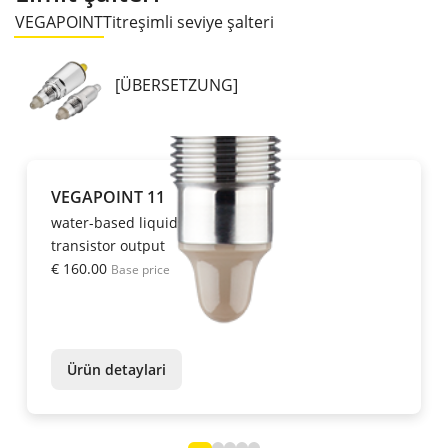
VEGAPOINT
Titreşimli seviye şalteri
[ÜBERSETZUNG]
VEGAPOINT 11
water-based liquids from DK > 2
transistor output
€ 160.00
Base price
Ürün detaylari