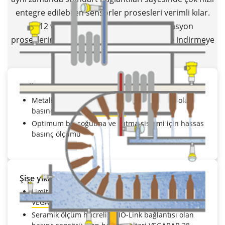
entegre edilebilen sensörler prosesleri verimli kılar.
M12 ve vana kablo bağlantıları, otomasyon
proseslerindeki masrafları belli bir seviyeye indirmeye
çok önemli bir katkı sağlar.
Soğutma ve ısıtma sistemi
Metalik ölçüm hücresi ve IO-Link bağlantısı olan
basınç sensörü
VEGABAR 29
Optimum bir soğutma ve ısıtma sistemi için hassas
basınç ölçümü
Şişe yıkama makinesi
Limit seviyesi ölçümü için kapasitif limit şalteri
VEGAPOINT 21
Seramik ölçüm hücreli ve IO-Link bağlantısı olan