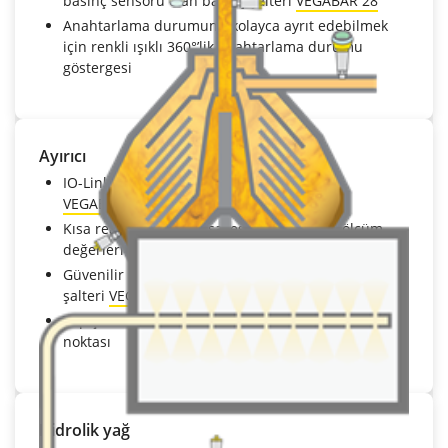
basınç sensörü olan basınç şalteri
VEGABAR 28
Anahtarlama durumunu kolayca ayrıt edebilmek
için renkli ışıklı 360°’lik anahtarlama durumu
göstergesi
Ayırıcı
IO-Link bağlantısı olan basınç sensörü
VEGABAR 29
ve
39
Kısa reaksiyon süresi sayesinde güvenilir ölçüm
değerleri
Güvenilir limit seviyesi ölçümü için kapasitif limit
şalteri
VEGAPOINT 24
Yapışma oluşumunda dahi güvenli açma-kapama
noktası
Hidrolik yağ