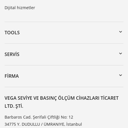
Dijital hizmetler
TOOLS
Download’lar
Seri numarası girerek cihaz arama
SERVIS
myVEGA
Cihazının geri gönderimi
DTM Collection/PACTware
Seminerler
FIRMA
Arama
Servis
VEGA hakkında
Dirençlilik listesi
Iletisim
VEGA SEVIYE VE BASINÇ ÖLÇÜM CIHAZLARI TICARET
Dielektrisite listesi
LTD. ŞTI.
Haber makaleleri
TeamViewer
Basin
Barbaros Cad. Şerifali Çiftliği No: 12
34775 Y. DUDULLU / ÜMRANIYE, İstanbul
Blog