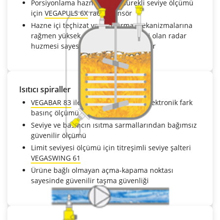
Porsiyonlama haznelerinde sürekli seviye ölçümü
için
VEGAPULS 6X
radar sensör
Hazne içi teçhizat ve karıştırma mekanizmalarına
rağmen yüksek odaklanma kabiliyeti olan radar
huzmesi sayesinde güvenilir ölçümler
Isıtıcı spiraller
VEGABAR 83
ile seviye ölçümü için elektronik fark
basınç ölçümü
Seviye ve basıncın ısıtma sarmallarından bağımsız
güvenilir ölçümü
Limit seviyesi ölçümü için titreşimli seviye şalteri
VEGASWING 61
Ürüne bağlı olmayan açma-kapama noktası
sayesinde güvenilir taşma güvenliği