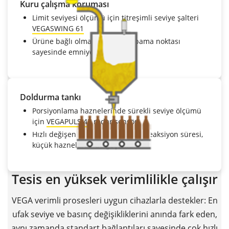
Kuru çalışma koruması
Limit seviyesi ölçümü için titreşimli seviye şalteri
VEGASWING 61
Ürüne bağlı olmayan açma-kapama noktası
sayesinde emniyetli fonksiyon
Doldurma tankı
Porsiyonlama haznelerinde sürekli seviye ölçümü
için
VEGAPULS
42
radar sensör
Hızlı değişen seviye halinde hızlı reaksiyon süresi,
küçük haznelerde de geçerlidir
Tesis en yüksek verimlilikle çalışır
VEGA verimli prosesleri uygun cihazlarla destekler: En
ufak seviye ve basınç değişikliklerini anında fark eden,
aynı zamanda standart bağlantıları sayesinde çok hızlı