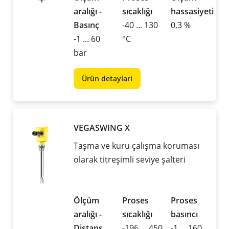
aralığı -
sıcaklığı
hassasiyeti
Basınç
-40 ... 130
0,3 %
-1 ... 60
°C
bar
Ürün detaylari
VEGASWING X
Taşma ve kuru çalışma koruması
olarak titreşimli seviye şalteri
Ölçüm
Proses
Proses
aralığı -
sıcaklığı
basıncı
Distans
-196 ... 450
-1 ... 160