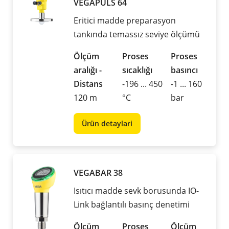
VEGAPULS 64
Eritici madde preparasyon
tankında temassız seviye ölçümü
Ölçüm
Proses
Proses
aralığı -
sıcaklığı
basıncı
Distans
-196 ... 450
-1 ... 160
120 m
°C
bar
Ürün detaylari
VEGABAR 38
Isıtıcı madde sevk borusunda IO-
Link bağlantılı basınç denetimi
Ölçüm
Proses
Ölçüm