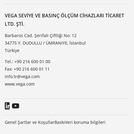
Arama
Servis
VEGA hakkında
Dirençlilik listesi
Iletisim
VEGA SEVIYE VE BASINÇ ÖLÇÜM CIHAZLARI TICARET
Dielektrisite listesi
LTD. ŞTI.
Haber makaleleri
TeamViewer
Basin
Barbaros Cad. Şerifali Çiftliği No: 12
34775 Y. DUDULLU / ÜMRANIYE, İstanbul
Blog
Türkiye
Tel.: +90 216 600 01 00
Fax: +90 216 600 01 11
info.tr@vega.com
www.vega.com
Genel Şartlar ve Koşullar
Baskı
Veri koruma bilgileri