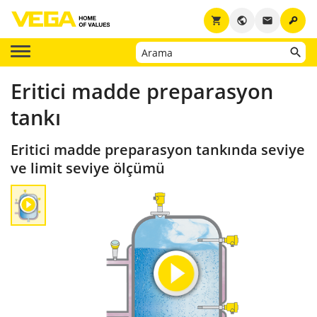
key
shopping_cart
public
email
Eritici madde preparasyon
tankı
Eritici madde preparasyon tankında seviye
ve limit seviye ölçümü