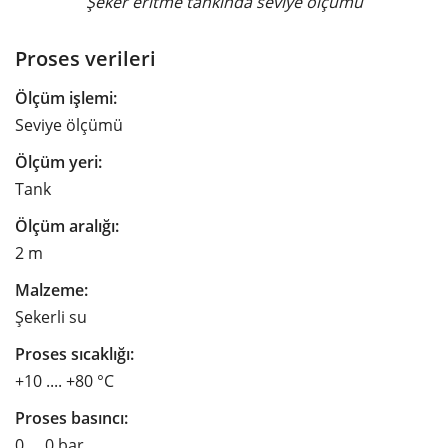
Şeker eritme tankında seviye ölçümü
Proses verileri
Ölçüm işlemi:
Seviye ölçümü
Ölçüm yeri:
Tank
Ölçüm aralığı:
2 m
Malzeme:
Şekerli su
Proses sıcaklığı:
+10 .... +80 °C
Proses basıncı:
0 … 0 bar