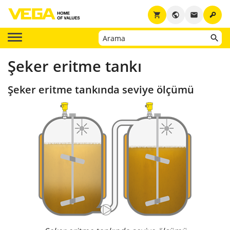
key
shopping_cart
public
email
Şeker eritme tankı
Şeker eritme tankında seviye ölçümü