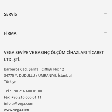
Download’lar
Seri numarası girerek cihaz arama
SERVIS
myVEGA
Cihazının geri gönderimi
DTM Collection/PACTware
Seminerler
FIRMA
Arama
Servis
VEGA hakkında
Dirençlilik listesi
Iletisim
VEGA SEVIYE VE BASINÇ ÖLÇÜM CIHAZLARI TICARET
Dielektrisite listesi
LTD. ŞTI.
Haber makaleleri
TeamViewer
Basin
Barbaros Cad. Şerifali Çiftliği No: 12
34775 Y. DUDULLU / ÜMRANIYE, İstanbul
Blog
Türkiye
Tel.: +90 216 600 01 00
Fax: +90 216 600 01 11
info.tr@vega.com
www.vega.com