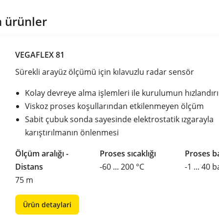
 ürünler
VEGAFLEX 81
Sürekli arayüz ölçümü için kılavuzlu radar sensör
Kolay devreye alma işlemleri ile kurulumun hızlandır
Viskoz proses koşullarından etkilenmeyen ölçüm
Sabit çubuk sonda sayesinde elektrostatik ızgarayla
karıştırılmanın önlenmesi
Ölçüm aralığı -
Proses sıcaklığı
Proses ba
Distans
-60 ... 200 °C
-1 ... 40 b
75 m
Ürün detaylari