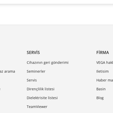
SERVIS
FIRMA
Cihazının geri gönderimi
VEGA hak
haz arama
Seminerler
Iletisim
Servis
Haber mak
e
Dirençlilik listesi
Basin
Dielektrisite listesi
Blog
TeamViewer