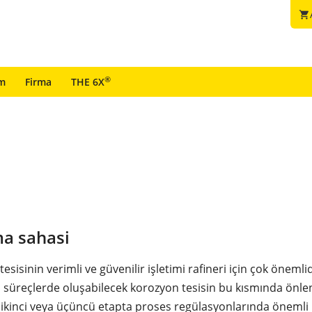
shopping_cart
®
im
Firma
THE 6X
a sahasi
esisinin verimli ve güvenilir işletimi rafineri için çok önemli
 süreçlerde oluşabilecek korozyon tesisin bu kısmında önlen
e ikinci veya üçüncü etapta proses regülasyonlarında önemli