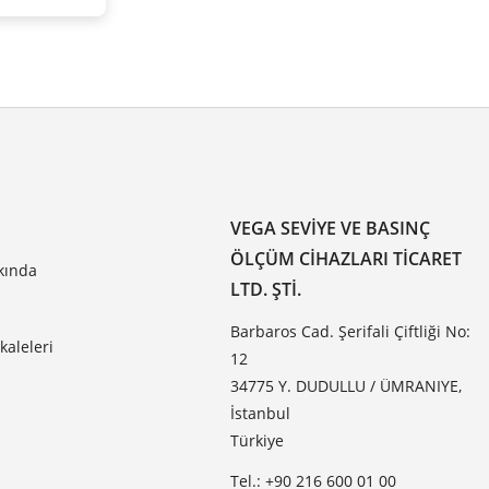
VEGA SEVIYE VE BASINÇ
ÖLÇÜM CIHAZLARI TICARET
kında
LTD. ŞTI.
Barbaros Cad. Şerifali Çiftliği No:
aleleri
12
34775 Y. DUDULLU / ÜMRANIYE,
İstanbul
Türkiye
Tel.: +90 216 600 01 00