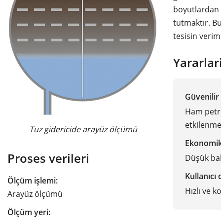
boyutlardan b
tutmaktır. B
tesisin verimli
Yararlar
Güvenilir
Ham petr
etkilenm
Tuz gidericide arayüz ölçümü
Ekonomi
Proses verileri
Düşük ba
Kullanıcı
Ölçüm işlemi:
Hızlı ve k
Arayüz ölçümü
Ölçüm yeri: