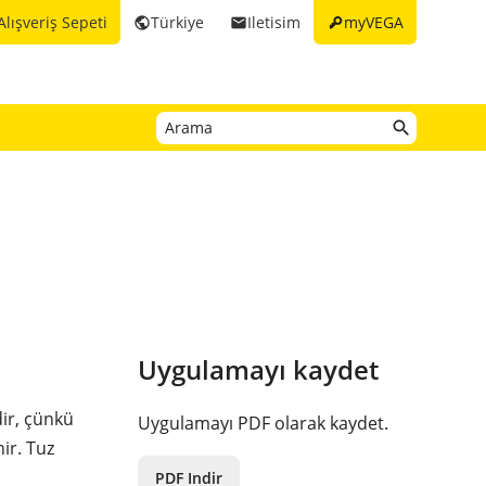
key
Alışveriş Sepeti
Türkiye
Iletisim
myVEGA
public
email
Uygulamayı kaydet
dir, çünkü
Uygulamayı PDF olarak kaydet.
ir. Tuz
PDF Indir