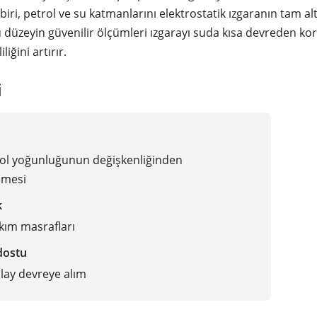
iri, petrol ve su katmanlarını elektrostatik ızgaranın tam al
u düzeyin güvenilir ölçümleri ızgarayı suda kısa devreden ko
liğini artırır.
i
ol yoğunluğunun değişkenliğinden
emesi
k
kım masrafları
 dostu
olay devreye alım