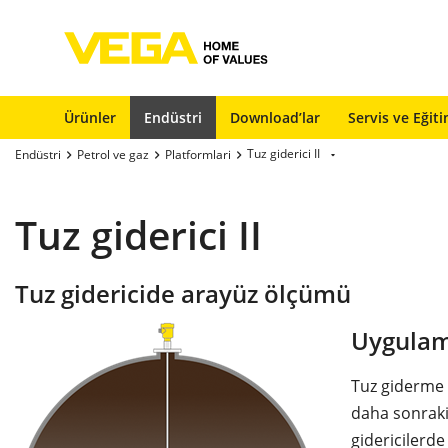
Ürünler
Endüstri
Download’lar
Servis ve Eğit
Tuz giderici II
Endüstri
Petrol ve gaz
Platformlari
Tuz giderici II
Tuz gidericide arayüz ölçümü
Uygulam
Tuz giderme t
daha sonraki
gidericilerd